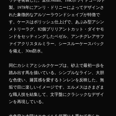
製。1978年にアンリ・ドリニーによってデザインさ
れた象徴的なアルソーラウンドシェイプが特徴で
す。ケースはポリッシュ仕上げで、あぶみ型アシン
メトリーラグ、82個ブリリアントカット・ダイヤモ
ンドをセッティングしたベゼル、アンチグレアサフ
ァイアクリスタルミラー、シースルーケースバック
を備え、30m防水。
同仁カシミアとシルクケープは、砂上で最初一歩を
踏み出す馬を描いている。シンプルなライン、大胆
な色使い、籐質感を愛するトンレンを反映した、無
垢で目に楽しいイメージです。エルメスはさまざま
な職人技を結集して、文字盤にクラシックなデザイ
ンを再現している。
水色空と太陽はエナメルを何層にも重ねて作られ、