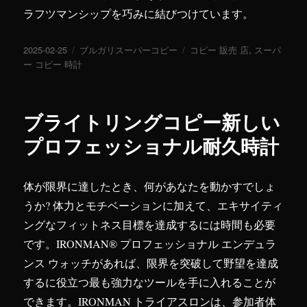
ラフツマンシップを巧みに結びつけています。
投
2025-02-25
カ
ブルガリスーパーコピー
タ
コピー 販売 店
,
スーパ
稿
ー コピー 時計
テ
グ
日:
ゴ
リ
ー
ブライトリングコピー新しい
プロフェッショナル耐久時計
体が限界に達したとき、何があなたを動かすでしょ
うか? 体力とモチベーションに加えて、エキサイティ
ングなフィットネス目標を達成するには時間も必要
です。IRONMAN® プロフェッショナル エンデュラ
ンス ウォッチがあれば、限界を突破して野望を達成
するに役立つ最も強力なツールを手に入れることが
できます。IRONMAN トライアスロンは、参加者体