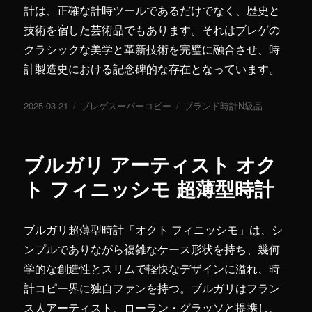
計は、正確な計時ツールであるだけでなく、歴史と
技術を宿した芸術品でもあります。それはブレゲの
クラシックな美学と革新技術を完璧に融合させ、時
計製造史における記念碑的な存在となっています。
投
2025-03-21
カ
ブレゲスーパーコピー
タ
ブランド時計N級品
稿
テ
グ
日:
ゴ
リ
ブルガリ アーティスト オク
ー
ト フィニッシモ 超薄型時計
ブルガリ超薄型時計「オクト フィニッシモ」は、シ
ンプルでありながら複雑なケース形状を持ち、幾何
学的な創造性とスリムで軽快なデザインに溢れ、時
計コピー界に独自ファンを持つ。ブルガリはフラン
ス人アーティスト、ローラン・グラッソと提携し、