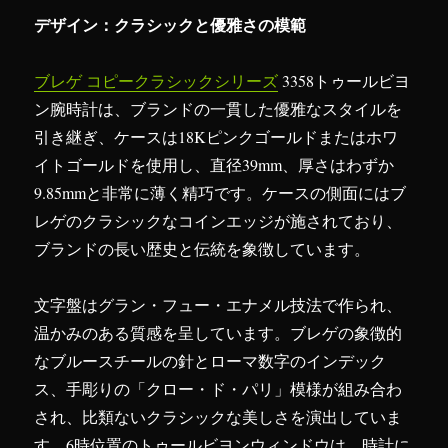
デザイン：クラシックと優雅さの模範
ブレゲ コピークラシックシリーズ
3358トゥールビヨ
ン腕時計は、ブランドの一貫した優雅なスタイルを
引き継ぎ、ケースは18Kピンクゴールドまたはホワ
イトゴールドを使用し、直径39mm、厚さはわずか
9.85mmと非常に薄く精巧です。ケースの側面にはブ
レゲのクラシックなコインエッジが施されており、
ブランドの長い歴史と伝統を象徴しています。
文字盤はグラン・フュー・エナメル技法で作られ、
温かみのある質感を呈しています。ブレゲの象徴的
なブルースチールの針とローマ数字のインデック
ス、手彫りの「クロー・ド・パリ」模様が組み合わ
され、比類ないクラシックな美しさを演出していま
す。6時位置のトゥールビヨンウィンドウは、時計に