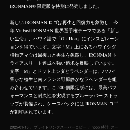
IRONMAN® 限定版を特別に発売しました。
新しい IRONMAN ロゴは再生と回復力を象徴し、今
年 VinFast IRONMAN 世界選手権テーマである「新し
い生命」、ハワイ語で「Ola Hou」にインスピレーシ
ョンを得ています。文字「M」上にあるハワイシダ
植物アマウは回復力と再生を象徴し、IRONMAN ト
ライアスリート達成へ強い追求を反映しています。
文字「M」とドット上シダとラベンダーは、ハワイ
豊かな植生と南フランス野原静かなラベンダーを組
み合わせています。こ 500 個限定版には、最高パフ
ォーマンスと耐久性を実現するブルーラバー ストラ
ップが装備され、ケースバックには IRONMAN ロゴ
が刻印されています。
投
2025-01-15
カ
ブライトリングスーパーコピー
タ
noob 時計
,
スー