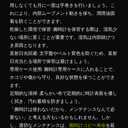
用しなくても月に一度は手巻きを行いましょう。こ
れにより、内部ムーブメント動きを保ち、潤滑油固
着を防ぐことができます。
乾燥した環境で保管: 腕時計を保管する際は、湿気少
ない場所に置くことが重要です。湿気は内部錆びつ
き原因となります。
直射日光回避: 文字盤やベルト変色を防ぐため、直射
日光当たる場所で保管は避けましょう。
専用ケース使用: 腕時計専用ケースに入れることで、
ホコリや傷から守り、良好な状態を保つことができ
ます。
定期的な清掃: 柔らかい布で定期的に時計表面を優し
く拭き、汚れ蓄積を防ぎましょう。
「腕時計は使わないだから、メンテナンスなんて必
要ない」と考える方もいるかもしれません。しか
し、適切なメンテナンスは、
腕時計コピー寿命
を延