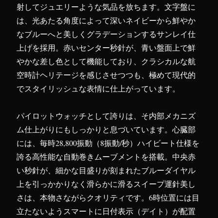
射してジュエリーような気品を放ちます。文字盤に
は、光あたる角度によって深いネイビーから鮮やか
なブルーへと美しくグラデーションするサンレイ仕
上げを採用。赤いセンター秒針が、青い盤面上で鮮
やかな差し色として機能しており、クラシカルな航
空時計ヘリテージを感じさせつつも、極めて現代的
でスタイリッシュな表情に仕上がっています。
パイロットウォッチとして誇りは、そ内部メカニズ
ム仕上がりにもしっかりと息づいています。心臓部
には、毎時28,800振動（8振動/秒）ハイビート仕様を
誇る高性能な自動巻きムーブメントを搭載。中央赤
い秒針が、細かな目盛りが刻まれたブルーダイヤル
上を引っかかりなく滑らかに滑るスイープ運針美し
さは、本物さながらクオリティです。6時位置には目
立たないようスマートに日付表示（デイト）が配置