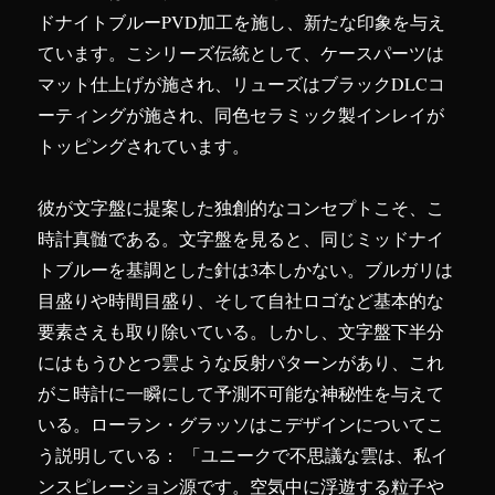
ドナイトブルーPVD加工を施し、新たな印象を与え
ています。こシリーズ伝統として、ケースパーツは
マット仕上げが施され、リューズはブラックDLCコ
ーティングが施され、同色セラミック製インレイが
トッピングされています。
彼が文字盤に提案した独創的なコンセプトこそ、こ
時計真髄である。文字盤を見ると、同じミッドナイ
トブルーを基調とした針は3本しかない。ブルガリは
目盛りや時間目盛り、そして自社ロゴなど基本的な
要素さえも取り除いている。しかし、文字盤下半分
にはもうひとつ雲ような反射パターンがあり、これ
がこ時計に一瞬にして予測不可能な神秘性を与えて
いる。ローラン・グラッソはこデザインについてこ
う説明している： 「ユニークで不思議な雲は、私イ
ンスピレーション源です。空気中に浮遊する粒子や