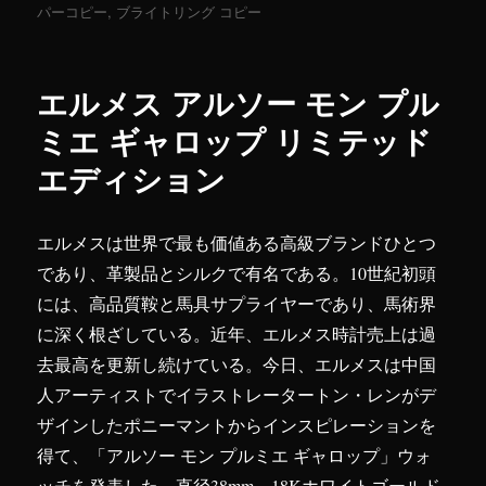
稿
パーコピー
,
ブライトリング コピー
テ
グ
日:
ゴ
リ
ー
エルメス アルソー モン プル
ミエ ギャロップ リミテッド
エディション
エルメスは世界で最も価値ある高級ブランドひとつ
であり、革製品とシルクで有名である。10世紀初頭
には、高品質鞍と馬具サプライヤーであり、馬術界
に深く根ざしている。近年、エルメス時計売上は過
去最高を更新し続けている。今日、エルメスは中国
人アーティストでイラストレータートン・レンがデ
ザインしたポニーマントからインスピレーションを
得て、「アルソー モン プルミエ ギャロップ」ウォ
ッチを発表した。直径38mm、18Kホワイトゴールド