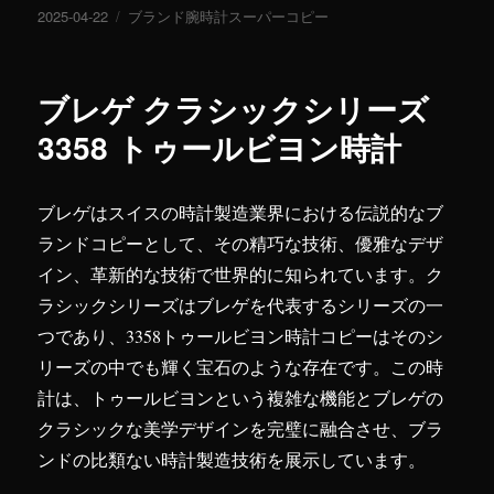
投
2025-04-22
カ
ブランド腕時計スーパーコピー
稿
テ
日:
ゴ
リ
ブレゲ クラシックシリーズ
ー
3358 トゥールビヨン時計
ブレゲはスイスの時計製造業界における伝説的なブ
ランドコピーとして、その精巧な技術、優雅なデザ
イン、革新的な技術で世界的に知られています。ク
ラシックシリーズはブレゲを代表するシリーズの一
つであり、3358トゥールビヨン時計コピーはそのシ
リーズの中でも輝く宝石のような存在です。この時
計は、トゥールビヨンという複雑な機能とブレゲの
クラシックな美学デザインを完璧に融合させ、ブラ
ンドの比類ない時計製造技術を展示しています。