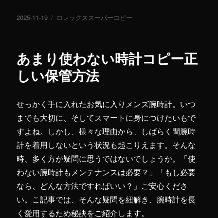
投
2025-11-19
カ
ロレックススーパーコピー
稿
テ
日:
ゴ
リ
あまり使わない時計コピー正
ー
しい保管方法
せっかく手に入れたお気に入りメンズ腕時計。いつ
までも大切に、そしてスマートに身につけたいもで
すよね。しかし、様々な理由から、しばらく間腕時
計を着用しないという状況も起こりえます。そんな
時、多く方が疑問に思うではないでしょうか。「使
わない腕時計もメンテナンスは必要？」「もし必要
なら、どんな方法ですればいい？」ご安心くださ
い。こ記事では、そんな疑問を紐解き、腕時計を長
く愛用するため秘訣をご紹介します。