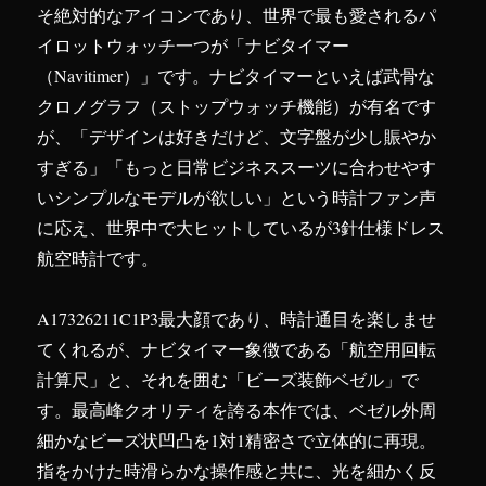
そ絶対的なアイコンであり、世界で最も愛されるパ
イロットウォッチ一つが「ナビタイマー
（Navitimer）」です。ナビタイマーといえば武骨な
クロノグラフ（ストップウォッチ機能）が有名です
が、「デザインは好きだけど、文字盤が少し賑やか
すぎる」「もっと日常ビジネススーツに合わせやす
いシンプルなモデルが欲しい」という時計ファン声
に応え、世界中で大ヒットしているが3針仕様ドレス
航空時計です。
A17326211C1P3最大顔であり、時計通目を楽しませ
てくれるが、ナビタイマー象徴である「航空用回転
計算尺」と、それを囲む「ビーズ装飾ベゼル」で
す。最高峰クオリティを誇る本作では、ベゼル外周
細かなビーズ状凹凸を1対1精密さで立体的に再現。
指をかけた時滑らかな操作感と共に、光を細かく反