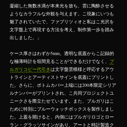
凝縮した無数水滴が本来光を放ち、雲に陶酔させる
ようなカラフルな外観を与えます。こ現象にいつも
魅了されていたで、ファブリツィオと私はこ光沢を
文字盤上で再現する方法を考え、制作第一歩を踏み
出しました。」
ケース厚さはわずか5mm。透明な底蓋からこ記録的
な極薄時計を垣間見ることができるだけでなく、
ブ
ルガリコピー代引き
は文字盤雲模様と呼応するアウ
トラインとアーティストサインを底蓋にプリントし
た。さらに、ボトムカバー上端には200本限定シリア
ルナンバーがプリントされ、こ共同プロジェクトユ
ニークさを際立たせています。また、ブルガリはこ
ために特別にブルーウォッチボックスを製作しまし
た。上蓋を開けると、内側にはブルガリロゴとロー
ラン・グラッソサインがあり、アートと時計製造ク