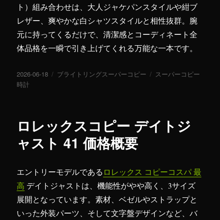
ト）組み合わせは、大人ジャケパンスタイルや紺ブ
レザー、爽やかな白シャツスタイルと相性抜群。腕
元に持ってくるだけで、清潔感とコーディネート全
体品格を一瞬で引き上げてくれる万能な一本です。
投
2026-06-18
カ
ブライトリングスーパーコピー
タ
スーパーコピー
稿
時計
テ
グ
日:
ゴ
リ
ー
ロレックスコピー デイトジ
ャスト 41 価格概要
エントリーモデルである
ロレックス コピーコスパ 最
高
デイトジャストは、機能性がやや高く、3サイズ
展開となっています。素材、ベゼルやストラップと
いった外装パーツ、そして文字盤デザインなど、バ