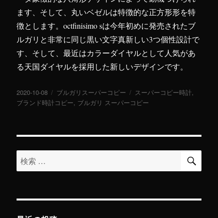
ます、そして、丸いベゼルは特徴的な正方形形を特
徴とします。octfinisimo sは今年初めに発売されたブ
ルガリと非常に同じ黒い文字真新しい3つ個性設計で
す、そして、最近はカラーダイヤルとして人気があ
る天国ダイヤルを採用した新しいデザインです。
投
2020-10-08
カ
ブルガリスーパーコピー
タ
スーパーコピー時計
,
稿
ブランド時計コピー
テ
,
ブルガリ スーパーコピー
グ
日:
ゴ
リ
ー
検
検
索
索
対
象: