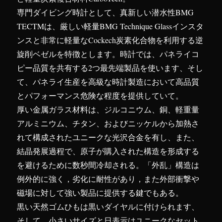
専門ダイビング時計として、真新しい潜水性BMG
TECTMは、厳しい軽量BMG Technique Glassインスタ
ンスと非常に軽量なCockech炭素化合物を利用する逆
旋削ベゼルを特徴とします。時計では、パネライコ
ピー品質を共有する2つ最先端製品を使います、そし
て、パネライ生産を高級な時計製造において高品質
とパフォーマンス危険な程度を提供していて。
厚い金属ガラス材料は、ジルコニウム、銅、軽重量
アルミニウム、チタン、およびニッケルから加熱さ
れて構成されたユニークな光沢合金を有し、また、
結晶発展過程で、原子が購入された構造を形成する
を避けるために数秒間冷却される。「外乱」構造は
例外的に強く，劣化に耐性があり，また外部衝撃や
磁場に対して強い製品に提供する鍵でもある。
黒い天然ゴムひもは黒いダイヤルに付けられます、
そして、小さいサイズと日表示はユニークなセット