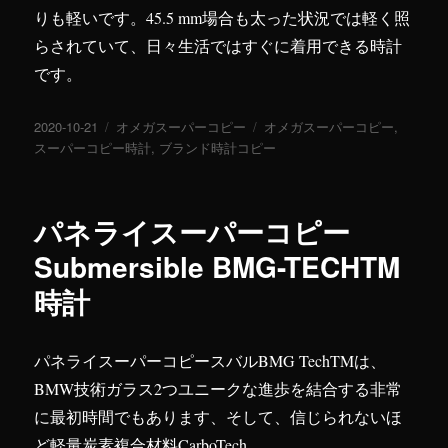
りも軽いです。45.5 mm場合も太った状況では軽く照
らされていて、日々生活ではすぐに着用できる時計
です。
投
2020-10-21
カ
オメガスーパーコピー
タ
オメガスーパーコピー
,
稿
スーパーコピー時計
テ
,
ブランド時計コピー
グ
日:
ゴ
リ
ー
パネライスーパーコピー
Submersible BMG-TECHTM
時計
パネライスーパーコピースバルBMG TechTMは、
BMW技術ガラス2つユニークな進歩を結合する非常
に最初時間でもあります、そして、信じられないほ
ど軽量炭素複合材料CarboTech。