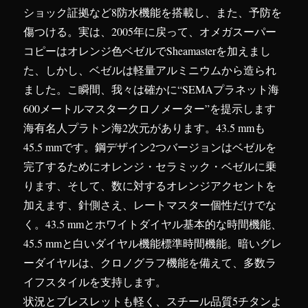
ショック証拠など8防水機能を搭載し、また、予防を
傷つける。実は、2005年に戻って、オメガスーパー
コピーはオレンジ色ベゼルでSheamasterを加えまし
た、しかし、ベゼルは軽量アルミニウムから造られ
ました。こ瞬間、我々は確かに“SEMAプラネット海
600メートルマスタークロノメーター”を提示します
海有名人プラトン海2次元があります。43.5 mmも
45.5 mmです。鋼デザイン2つバージョンはベゼルを
完了するためにオレンジ・セラミック・ベゼルに乗
ります、そして、数に対するオレンジアクセントを
加えます、針側さえ、レートマスター個性だけでな
く。43.5 mmとホワイトダイヤル基本的な時間機能、
45.5 mmと白いダイヤル機能標準時間機能。暗いグレ
ーダイヤルは、クロノグラフ機能を備えて、多数ラ
イフスタイルを支持します。
状況とブレスレットも軽く、スチール品質5チタンよ