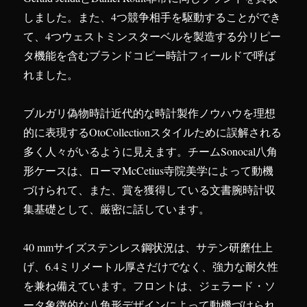
しました。また、4つ競争相手を駆動することができ
て、4つウェストミンスターベルを製造する分リピー
タ機能を含むブランドコピー時計フィールドで呼ば
れました。
ブルガリ偽物時計近代的な時計製作ノウハウを理想
的に表現するOtoCollectionスタイルために誤解される
多く人々がいるように見えます。チームSonocal八角
形ケースは、ローマMcCetius寺院美学によって動機
づけられて、また、賞を獲得している文書腕時計収
集基礎として、厳密に話しています。
40 mmサイズステンレス鋼状況は、サテン研磨仕上
げ、6.4ミリメートル厚さだけでなく、強力な耐久性
を兼ね備えています。フロントは、ジェラード・ソ
ータ象徴的な八角形デザインによって動機づけられ