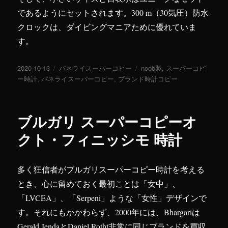
であるようにセットされます。300 m（30気圧）防水
クロックは、ダイビングマニアために優れていま
す。
投
2020-10-13
カ
パネライスーパーコピー
タ
noob製
,
スーパーコピ
稿
ー時計
,
パネライスーパーコピー
テ
,
ブランド時計コピー
グ
日:
ゴ
リ
ー
ブルガリ スーパーコピーオ
クト・フィニッシモ 時計
多く狂信者がブルガリスーパーコピー時計を考える
とき、心に留めておく最初ことは「女中」、
「LVCEA」、「Serpeni」ような「女性」デザインで
す。それにもかかわらず、2000年には、Bhargariは
Gerald JendaとDaniel Rotht非常に同じブランドを買収