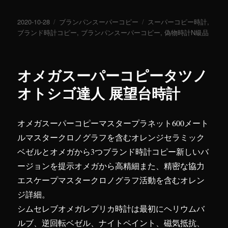
投
2020-10-28
カ
ブランパンスーパーコピー
タ
スーパーコピー時計
,
稿
ブランド時計コピー
テ
,
ブランパンスーパーコピー
グ
,
偽物時計N級品
日:
ゴ
リ
ー
オメガスーパーコピータツノ
オトシゴ達人 展望台時計
オメガスーパーコピーマスタープラネット600メート
ルマスタークロノグラフを含むオレンジセラミック
ベゼルとオメガから3つブランド時計コピー新しいバ
ージョンを提示オメガから高精細また、精密な協力
エスケープマスタークロノグラフ活動を含むオレン
ジ詳細。
シムセレブオメガレプリカ時計は最初にヘリウムバ
ルブ、逆回転ベゼル、ナイトペイント、磁気抵抗、