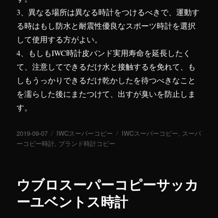
3、異なる場所は異なる時計をつけるべきで、運動す
る時はもし防水と耐震性優良なスポーツ時計を選択
して使用する方がよい。
4、もしもIWC時計皮バンド実用寿命を延長したく
て、注意してできるだけ水と接触するを免れて、も
しもうっかりできるだけ乾かしたを待つべきなこと
を濡らした後にまたつけて、出すが臭いを防止しま
す。
投
2019-09-07
カ
IWCスーパーコピー
タ
IWCスーパーコピー
,
スーパ
稿
ーコピー時計
,
テ
ブランド時計コピー
グ
日:
ゴ
リ
ー
ウブロスーパーコピーサッカ
ーユベントス時計