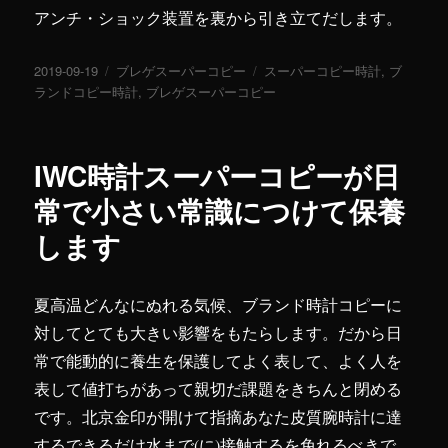
アンチ・ショック装置を裏から引き立てだします。
投
2019-09-19
カ
ブレゲスーパーコピー
タ
スーパーコピー時計
,
ブ
稿
ランドコピー時計
テ
,
ブレゲスーパーコピー
グ
日:
ゴ
リ
ー
IWC時計スーパーコピーが日
常で小さい常識につけて保養
します
夏高温どんなにぬれる気候、ブランド時計コピーに
対してとても大きい影響をもたらします。だから日
常で能動的に養生を保護してよく表して、よく人を
表して値打ちがあって親切だ課題をきちんと閉める
です。北京金印が開けて指摘あなた皮質腕時計に達
するできるだけ水まで(に)接触するを免れるべきで、