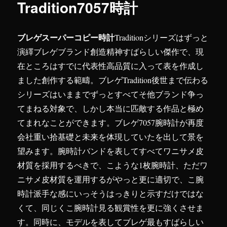
Tradition7057時計
ブレゲスーパーコピー時計
Traditionシリーズはずっと
演繹ブレゲブランド創造精神すばらしい傑作で、現
在ところはすでに代表性高品質に入って表を作成し
ました創作する範疇。ブレゲTradition後世まで伝わる
シリーズはいままでずっとすべてそ他ブランド争っ
てまねる対象で、しかし本当に匹敵する作品と極め
てまれなことができます。ブレゲ7057腕時計が再度
会社重い拾基礎と未来を体現していたを出して景を
望みます。腕時計バンドを表してすべてワニサメ皮
材質を採用するべきで、こような1枚腕時計、ただワ
ニサメ皮材質を運用するがやっと更に適切で、こ腕
時計派手な感にいっそうはっきりと示すだけではな
くて、同じくこ腕時計見る観賞性を更に強くさせま
す。同時に、モデルを表してブレゲ最もすばらしい