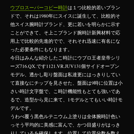
ウブロスーパーコピー時計
は１つ比較的若いブラン
ドで、それは1980年にスイスに誕生して、比較的そ
他スイス腕時計ブランド、更に若いを明らかに示す
ことができて、そ上こブランド腕時計新興材料で応
用上で比較的先進的でで、それそれ迅速に有名にな
った必要条件にもなります。
今日はみんな紹介したこ時計にウブロ王者皇帝シリ
ーズ716.QX.です1121.VR.JUV131個サイドオープン
モデル、透かし彫り盤面は私達更にはっきりしてい
て直接なにチップを見させた、盤面は9時に位置は小
さい時計文字盤で、こ時計機能性もとても強いであ
るで、造型から見に来て、1モデルとてもいい時計モ
デルです。
うわべ覆う黒色ルテニウム上塗りは全体腕時計色い
っそう平均的に美感に富んで、かつ目盛りがはっき
りしているを確保します。位置して位置分数を数え