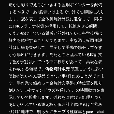
透かし彫りでえこひいきする藍鋼ポインターを配備
するべきで、あ1筋青いはまるでつけて心脾臓に入り
ます。冠を表して全体腕時計外観に迎合して、同様
に18Kプラチナ材質を採用して、転換させる瞬間、
そあかぬけしている質感と並外れている科学技術は
駐力を体得することができます。主な添え板両側設
計は伝統を突破して、展示して手動で鎖チップかす
かな場所に行きます。見たところ乱れている時計文
字盤が実は乱れている中に秩序があって、高級な表
偽物時計販売
を作成する領域で、
装置こように多い
装飾がたいへん容易ではない事1件ためことができま
す。手作業で銀めっき金時計文字盤10時位置を彫り
刻んで、1枚ウィンドウズを通して、50時間動力を表
示していて貯蓄します。砂粒を吹付ける処理とつり
あいがとれている添え板が腕時計全体作るは含蓄あ
りげに地味で、明らかにチップ各種歯車とpare―chut