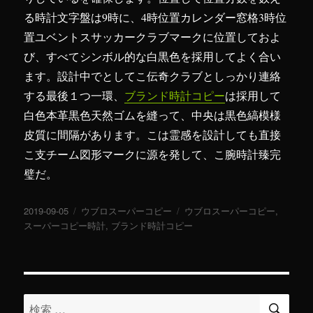
る時計文字盤は9時に、4時位置カレンダー窓格3時位
置ユベントスサッカークラブマークに位置しておよ
び、すべてシンボル的な白黒色を採用してよく合い
ます。設計中でとしてこ伝奇クラブとしっかり連絡
する最後１つ一環、
ブランド時計コピー
は採用して
白色本革黒色天然ゴムを縫って、中央は黒色縞模様
皮質に間隔があります。こは霊感を設計しても直接
こ支チーム図形マークに源を発して、こ腕時計臻完
璧だ。
投
2019-09-05
カ
ウブロスーパーコピー
タ
ウブロスーパーコピー
,
稿
スーパーコピー時計
テ
,
ブランド時計コピー
グ
日:
ゴ
リ
ー
検
検
索