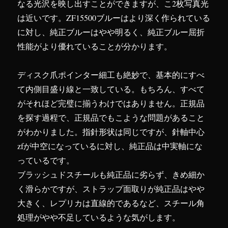
なる光沢を映し出すことができますが、こ2枚写真光
は近いです。ZF15500ブルーはより深く作られている
に対し、純正ブルーはやや明るく、純正ブルー屈折
性能がより優れていることが分かります。
ディスク爪ポインター細工も絶妙で、基本的にすべ
て内側目盛り線と一致している。もちろん、すべて
がそれほど完璧に揃うわけではありません。正規品
を探す過程で、正規品でもこような問題があること
がわかりました。指針形状は同じですが、針軸中心
zfが中空になっているに対し、純正品は中実軸にな
っているです。
ブラッシュドスチールも純正品に劣らず、きめ細か
く滑らかですが、ストラップ面取りが純正品はやや
大きく、レプリカは直線的であるなど、スチール角
処理がやや不足しているような気がします。