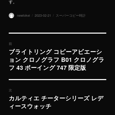
す。
投
newtokei
投
2023-02-21
カ
スーパーコピー時計
稿
稿
テ
者
日:
ゴ
リ
ー
投
前
稿
ブライトリング コピーアビエーシ
過
ョン クロノグラフ B01 クロノグラ
去
ナ
の
フ 43 ボーイング 747 限定版
ビ
投
稿:
ゲ
次
ー
カルティエ チーターシリーズ レデ
次
シ
ィースウォッチ
の
投
ョ