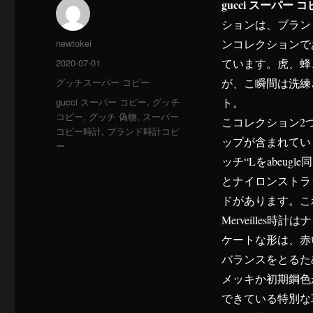
gucci スーパー 
ションは、ブラン
投
newtokei
ンコレクションで
稿
投
2020-07-01
ています。虎、蜂
者
稿
カ
グッチスーパー コピー
が、こ瞬間は洗練
日:
テ
タ
gucci スーパー コピー
,
グッチ
ト。
ゴ
グ
コピー
,
グッチ 偽物
,
スーパー
こコレクション2
リ
コピー時計
,
ブランド時計コピ
ー
ップが含まれてい
ー
ッチ“Lをabeug
とナイロンストラッ
ドがあります。こ
Merveille
ケートな形は、赤
バランスをとるた
メッキか初期鋼色
できている特別な