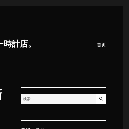
ー時計店。
首页
新
検
検
索
索
対
象: