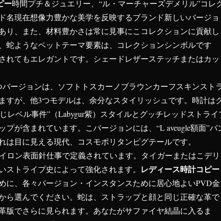
コピー
時間プチ＆ジュエリー、“ル・マーチャーズデメリル”コレ
ド名現在想像力豊かな美学を反映するブランド新しいバージョ
あり、また、材料豊かさは常に見事にこコレクションに貢献し
、蛇ようなペットテーマ要素は、コレクションシンボルです
されてもエレガントです。シェードレザーステッチまたはカッ
つバージョンは、ソフトトスカーノブラウンカーフスキンスト
ますが、他3つモデルは、余分なスタイリッシュです。時計は
le同じレベル事件”（Labygur紫）スタイルとグッチレッドストライ
プが含まれています。こバージョンには、“L aveugle額面”バ
れは目に見える現代、コスモポリタンピグテールです。
s時計はナイロン表面針仕事で定義されています。タイガーまたはこデリ
レディース時計コピー
いストライプ史によって強化されます。
めに、各々バージョン・インスタンスために居心地よいPVD金
から選んでください。蛇は、ストラップと顔と同じ正確な革で
革版でさらに見られます。あなたがサファイヤ結晶に入るま