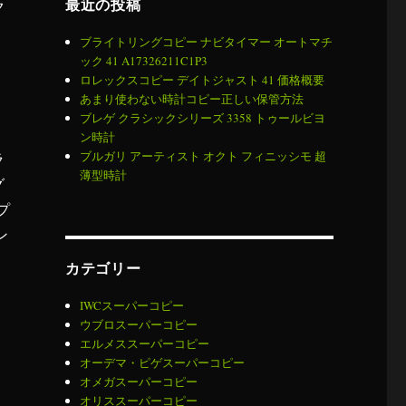
最近の投稿
ク
ブライトリングコピー ナビタイマー オートマチ
ック 41 A17326211C1P3
ロレックスコピー デイトジャスト 41 価格概要
あまり使わない時計コピー正しい保管方法
ブレゲ クラシックシリーズ 3358 トゥールビヨ
ン時計
ブルガリ アーティスト オクト フィニッシモ 超
ラ
薄型時計
グ
プ
ン
カテゴリー
IWCスーパーコピー
ウブロスーパーコピー
エルメススーパーコピー
オーデマ・ピゲスーパーコピー
オメガスーパーコピー
オリススーパーコピー