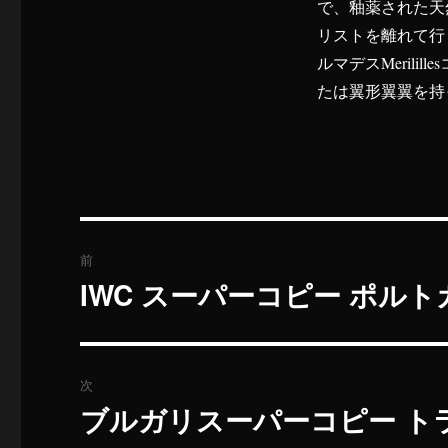
で、釉薬された天
リストを離れて行
ルマデスMerili
たは翼形翼翼を持
投
前
稿
IWC スーパーコピー ポル
過
去
ナ
の
ビ
投
次
稿:
ゲ
ブルガリスーパーコピー ト
次
の