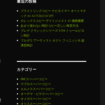
最近の投稿
ブライトリングコピー ナビタイマー オートマチ
ック 41 A17326211C1P3
ロレックスコピー デイトジャスト 41 価格概要
あまり使わない時計コピー正しい保管方法
ブレゲ クラシックシリーズ 3358 トゥールビヨ
ン時計
ブルガリ アーティスト オクト フィニッシモ 超
薄型時計
な
カテゴリー
IWCスーパーコピー
ウブロスーパーコピー
エルメススーパーコピー
オーデマ・ピゲスーパーコピー
オメガスーパーコピー
封
オリススーパーコピー