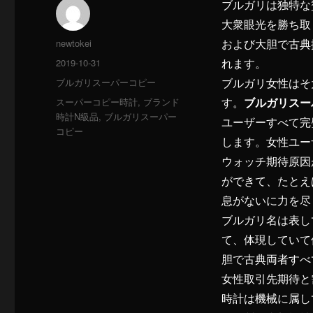
ブルガリは独特な
大衆眼光を勝ち取
投
newtokei
および大胆で古典
稿
投
2019-10-31
れます。
者
稿
カ
ブルガリスーパーコピー
ブルガリ女性はそ
日:
テ
ブルガリスー
タ
スーパーコピー時計
,
ブランド
す。
ゴ
グ
時計N級品
,
ブルガリスーパー
ユーザーすべて完
リ
コピー
ー
します。女性ユー
ウォッチ期待原因
ができて、たとえ
息がないに力を尽
ブルガリ名は表し
て、体現していて
胆で古典両者すべ
女性取引先期待と
時計は機械に属し