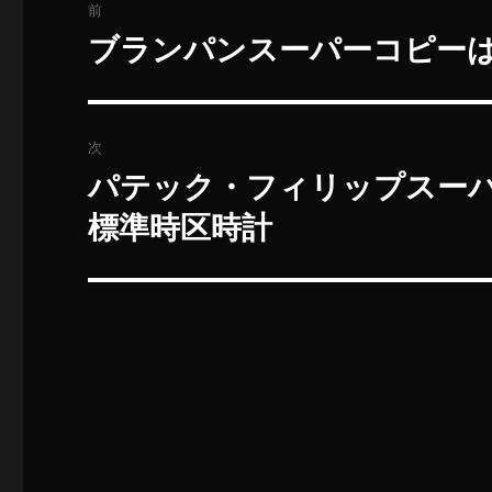
前
稿
ブランパンスーパーコピー
過
去
ナ
の
ビ
投
次
稿:
ゲ
パテック・フィリップスーパーコ
次
の
ー
標準時区時計
投
シ
稿:
ョ
ン