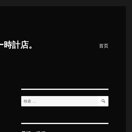
ー時計店。
首页
検
検
索
索
対
象: