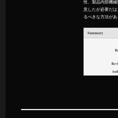
性、製品内部機械
意したが必要だは
るべきな方法があ
Summary
R
Rev
Aut
投