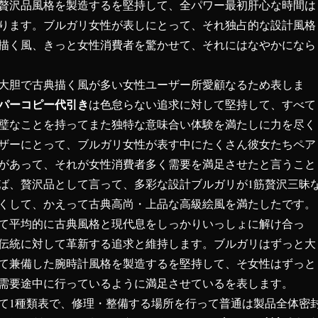
贅沢品風格を製造するを堅持して、全パワー最初肝心な時間は
ります。ブルガリ女性が表しにとって、それ独占的な設計風格
描く風、きっと女性消費者を驚かせて、それにはなやかになら
大胆で古典描く風が多い女性ユーザー所愛顧なるため表しま
パーコピー代引き
は色怠らない追求に対して堅持して、すべて
璧なことを持ってまた独特な意味合い体験を満たしに力を尽く
ザーにとって、ブルガリ女性が表す中にたくさん彼女たちペア
があって、それが女性消費者多く需要を満足させたと言うこと
ば、贅沢品として言って、多彩な設計ブルガリが1筋贅沢三昧
くして、かえって古典高尚・上品な高級絵風を満たしたです。
て平均的に古典風格と現代息をしっかりいっしょに解け合っ
伝統に対して革新する追求と維持します。ブルガリはずっと大
て兼備した腕時計風格を製造するを堅持して、そ女性はずっと
需要途中に行っているように満足させているを表します。
て1種類表で、修理・整備する場所を行って普通は製品全体密