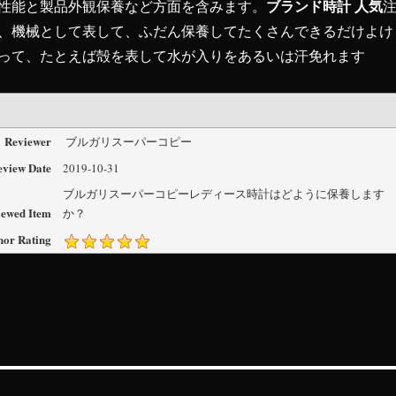
ブランド時計 人気
性能と製品外観保養など方面を含みます。
、機械として表して、ふだん保養してたくさんできるだけよけ
って、たとえば殻を表して水が入りをあるいは汗免れます
Reviewer
ブルガリスーパーコピー
eview Date
2019-10-31
ブルガリスーパーコピーレディース時計はどように保養します
iewed Item
か？
hor Rating