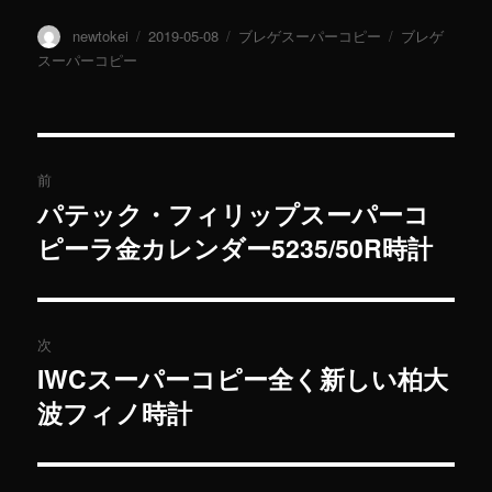
投
newtokei
投
2019-05-08
カ
ブレゲスーパーコピー
タ
ブレゲ
稿
稿
テ
グ
スーパーコピー
者
日:
ゴ
リ
ー
投
前
稿
パテック・フィリップスーパーコ
過
ピーラ金カレンダー5235/50R時計
去
ナ
の
ビ
投
稿:
ゲ
次
IWCスーパーコピー全く新しい柏大
次
ー
波フィノ時計
の
シ
投
稿:
ョ