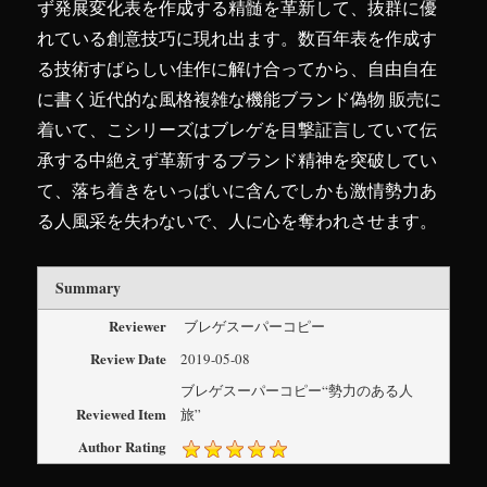
ず発展変化表を作成する精髄を革新して、抜群に優
れている創意技巧に現れ出ます。数百年表を作成す
る技術すばらしい佳作に解け合ってから、自由自在
に書く近代的な風格複雑な機能ブランド偽物 販売に
着いて、こシリーズはブレゲを目撃証言していて伝
承する中絶えず革新するブランド精神を突破してい
て、落ち着きをいっぱいに含んでしかも激情勢力あ
る人風采を失わないで、人に心を奪われさせます。
Summary
Reviewer
ブレゲスーパーコピー
Review Date
2019-05-08
ブレゲスーパーコピー“勢力のある人
Reviewed Item
旅”
Author Rating