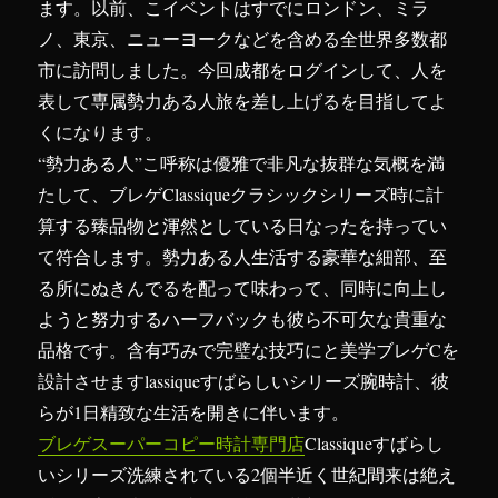
ます。以前、こイベントはすでにロンドン、ミラ
ノ、東京、ニューヨークなどを含める全世界多数都
市に訪問しました。今回成都をログインして、人を
表して専属勢力ある人旅を差し上げるを目指してよ
くになります。
“勢力ある人”こ呼称は優雅で非凡な抜群な気概を満
たして、ブレゲClassiqueクラシックシリーズ時に計
算する臻品物と渾然としている日なったを持ってい
て符合します。勢力ある人生活する豪華な細部、至
る所にぬきんでるを配って味わって、同時に向上し
ようと努力するハーフバックも彼ら不可欠な貴重な
品格です。含有巧みで完璧な技巧にと美学ブレゲCを
設計させますlassiqueすばらしいシリーズ腕時計、彼
らが1日精致な生活を開きに伴います。
ブレゲスーパーコピー時計専門店
Classiqueすばらし
いシリーズ洗練されている2個半近く世紀間来は絶え