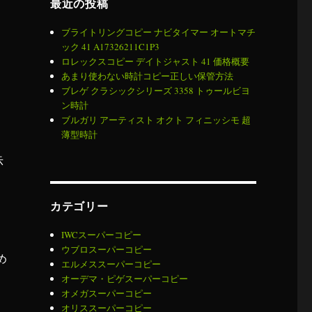
最近の投稿
ブライトリングコピー ナビタイマー オートマチ
ック 41 A17326211C1P3
ロレックスコピー デイトジャスト 41 価格概要
あまり使わない時計コピー正しい保管方法
ブレゲ クラシックシリーズ 3358 トゥールビヨ
ン時計
ブルガリ アーティスト オクト フィニッシモ 超
薄型時計
示
カテゴリー
IWCスーパーコピー
ウブロスーパーコピー
め
エルメススーパーコピー
オーデマ・ピゲスーパーコピー
オメガスーパーコピー
な
オリススーパーコピー