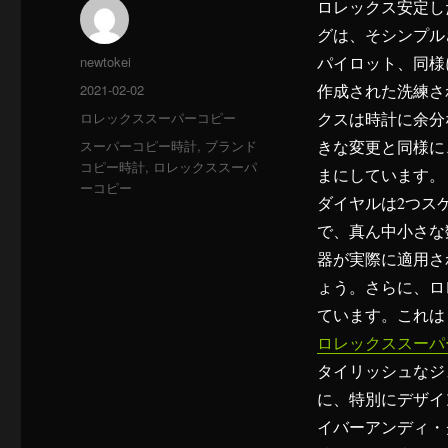
ロレックス安定し
グは、そシンプル
投
newtokei
パイロット、同様
稿
投
2021-02-02
作成された洗練さ
者
稿
カ
ロレックススーパーコピー
クスは時計に余分
日:
テ
タ
スーパーコピー時計
,
ブランド
きな変更と同様に
ゴ
グ
コピー時計
,
ロレックススーパ
まにしています。
リ
ーコピー
ー
ダイヤルは2つス
で、真ん中小さな
器が実際に適用さ
ょう。さらに、ロ
ています。これは
ロレックススーパ
タイリッシュなジ
に、特別にデザイ
イバーアンディ・