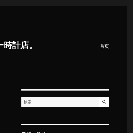
ー時計店。
首页
検
検
索
索
対
象: