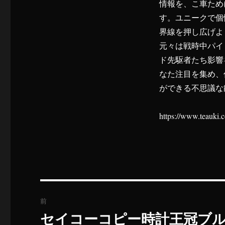
情報を、こ車ため
す。ユニークで個
界線を押し広げよ
元々は戦時中パイ
ド先駆者たち影響
なた注目を集め、
ができる不思議な
https://www.teauki
投
前
稿
セイコーコピー時計王冠ブル
過