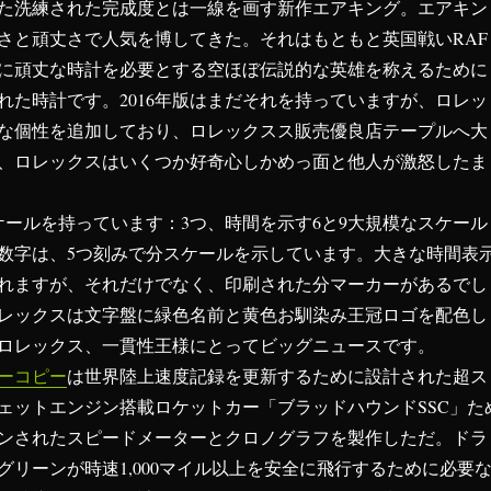
た洗練された完成度とは一線を画す新作エアキング。エアキン
さと頑丈さで人気を博してきた。それはもともと英国戦いRAF
に頑丈な時計を必要とする空ほぼ伝説的な英雄を称えるために
れた時計です。2016年版はまだそれを持っていますが、ロレッ
な個性を追加しており、ロレックスス販売優良店テープルへ大
、ロレックスはいくつか好奇心しかめっ面と他人が激怒したま
ケールを持っています：3つ、時間を示す6と9大規模なスケール
数字は、5つ刻みで分スケールを示しています。大きな時間表
れますが、それだけでなく、印刷された分マーカーがあるでし
レックスは文字盤に緑色名前と黄色お馴染み王冠ロゴを配色し
ロレックス、一貫性王様にとってビッグニュースです。
ーコピー
は世界陸上速度記録を更新するために設計された超ス
ェットエンジン搭載ロケットカー「ブラッドハウンドSSC」た
ンされたスピードメーターとクロノグラフを製作しただ。ドラ
グリーンが時速1,000マイル以上を安全に飛行するために必要