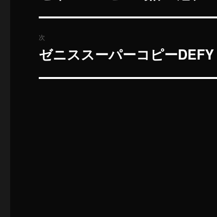
去
ナ
の
ビ
投
次
稿:
ゲ
ゼニススーパーコピーDEFY
次
の
ー
投
シ
稿:
ョ
ン