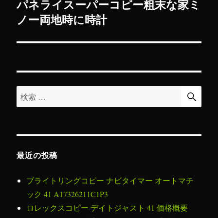
パネライスーパーコピー粗末な家ミ
次
ー
ノー両地時に時計
の
シ
投
稿:
ョ
ン
検
検
索
索
対
象:
最近の投稿
ブライトリングコピー ナビタイマー オートマチ
ック 41 A17326211C1P3
ロレックスコピー デイトジャスト 41 価格概要