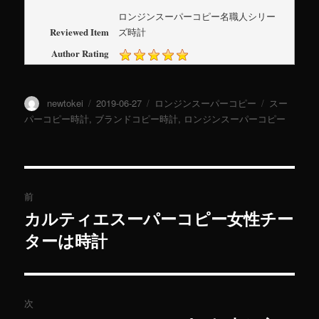
ロンジンスーパーコピー名職人シリー
Reviewed Item
ズ時計
Author Rating
投
newtokei
投
2019-06-27
カ
ロンジンスーパーコピー
タ
スー
稿
稿
テ
グ
パーコピー時計
,
ブランドコピー時計
,
ロンジンスーパーコピー
者
日:
ゴ
リ
ー
投
前
稿
カルティエスーパーコピー女性チー
過
ターは時計
去
ナ
の
ビ
投
稿:
ゲ
次