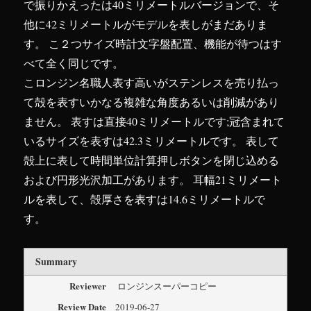
で振りかえったは40ミリメートルバージョンで、そ
他に42ミリメートルがモデルを表しがまだありま
す。 こ２つサイズ時計文字盤配置、機能が待つはす
べて全く同じです。
こロンジン名職人表す高いがステンレスを売り払っ
て殻を表すいかなる複雑な角度あるいは削減があり
ません。 表すは直接40ミリメートルです;冠含まれて
いるサイズを表すは42.3ミリメートルです。 表して
殻上に表して時間単位計算押しボタンを閉じ込める
および円形光沢加工があります。 耳幅21ミリメート
ルを表して、殻厚さを表すは14.6ミリメートルで
す。
Summary
Reviewer
ロンジンスーパーコピー
Review Date
2019-06-27