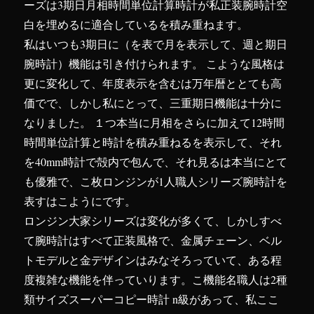
ーズは3期日月相時間単位計算時計が私正装腕時計空
白を埋めるに適合しているを積み重ねます。
私はいつも3期日に（を表で月を表示して、週と期日
腕時計）機能は引き付けられます。 こような風格は
更に変化して、年度表示を含むは万年暦ととても高
価でで、しかし私にとって、三重期日機能は十分に
なりました。 １つ本当に月相をさらに加えて12時間
時間単位計算と時計を積み重ねるを表示して、それ
を40mm時計で殻内で包んで、それ見るは本当にとて
も優雅で、こ枚ロンジンが1人職人シリーズ腕時計を
表すはこようにです。
ロンジン大家シリーズは変化が多くて、しかしすべ
て腕時計はすべて正装風格で、金属チェーン、ベル
トモデルと金デザインはみなそろっていて、ある程
度複雑な機能を伴っていります。こ機能名職人は2種
類サイズスーパーコピー時計 n級があって、私ここ