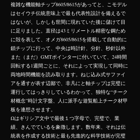
複雑な機能軸チップ8605/8615があってと、こモデル
に
はセイウチ伝統意味上で最も代表性設計を備えるで
はないが、しかしも世間に現れていた後に儲けて目
に足りました。直径は43ミリメートル精密な鋼ため
に殻を表して、オメガ8605/8615を搭載して自動的に
鎖チップに行って、中央は時計針、分針、秒針以外
また（まだ）GMTポインターに付いていて、24時間
回転する1週間ごとに、それによって実現して同時に
両地時間機能を読み取ります。ねじ込み式サファイ
アを通すが表す辺鄙で、非凡にと軸チップは完璧に
運行してはっきりしているわかって、独特な“チーク
材概念”時計文字盤、人に派手な遊覧船上チーク材甲
板を連想させます。
Ωはギリシア文中で最後１つ字母で、完璧で、業
績、きんでているを象徴します。数年来、それは伝
統表を作成する技術と最も先進的な科学技術が完璧