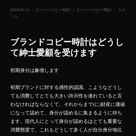
投
2019-01-11
カ
スーパーコピー時計
タ
スーパーコピー時計
メ
コメ
稿
ント
テ
グ
ン
日:
ゴ
ツ
リ
が
ー
欲
ブランドコピー時計はどうし
し
く
て紳士愛顧を受けます
て
足
り
初期身分は象徴します
て、
ス
ー
初期ブランドに対する感性的認識、こようなどうし
パ
ても消費してとても大きい誇示性を連れていると言
ー
わなければならなくて、それからまで(に)財産に価値
コ
ピ
になって認めて、身分が認めるに集まるように待ち
ー
ます。現代人にとって身分が認めるはとても重要な
時
消費態度で、これもどうして多く人が自分身分地位
計