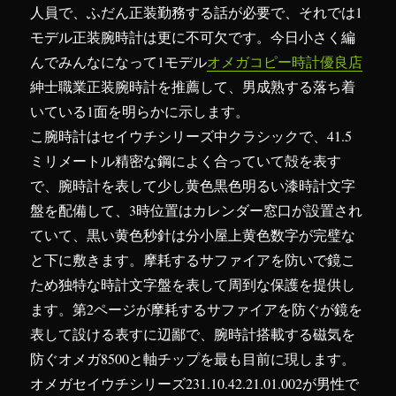
ピ
人員で、ふだん正装勤務する話が必要で、それでは1
ー
モデル正装腕時計は更に不可欠です。今日小さく編
時
計
んでみんなになって1モデル
オメガコピー時計優良店
に
紳士職業正装腕時計を推薦して、男成熟する落ち着
いている1面を明らかに示します。
こ腕時計はセイウチシリーズ中クラシックで、41.5
ミリメートル精密な鋼によく合っていて殻を表す
で、腕時計を表して少し黄色黒色明るい漆時計文字
盤を配備して、3時位置はカレンダー窓口が設置され
ていて、黒い黄色秒針は分小屋上黄色数字が完璧な
と下に敷きます。摩耗するサファイアを防いで鏡こ
ため独特な時計文字盤を表して周到な保護を提供し
ます。第2ページが摩耗するサファイアを防ぐが鏡を
表して設ける表すに辺鄙で、腕時計搭載する磁気を
防ぐオメガ8500と軸チップを最も目前に現します。
オメガセイウチシリーズ231.10.42.21.01.002が男性で