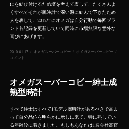
にを結び付けるため壇を考えて表して、たくさんよ
くすべてそれが腕時計で深い源に結んで下きたため
人を表して、2012年にオメガは自分行動で毎回ブラ
ンド各記録を更新していて同時に市場無限な意外な
喜びにあげます。
投
2019-01-17
カ
オメガスーパーコピー
タ
オメガスーパーコピー
人
稿
コメント
テ
グ
気
日:
ゴ
最
リ
高
ー
な
オメガスーパーコピー紳士成
オ
メ
熟型時計
ガ
ス
ー
すべて紳士はすべて1モデル腕時計があるべきで高ま
パ
って自分品位を明らかに示しに来て、特に熟してい
ー
コ
る年齢段に着きました。もしもあなたは1名会社高官