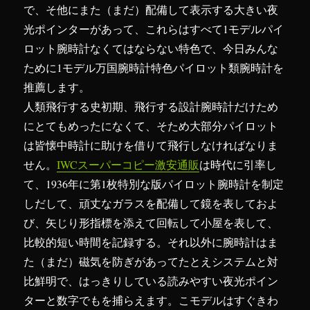
ク
で、そ他にまた（まだ）配備して表示する大きい夜
機
光ポインターがあって、これらはすべて1モデルパイ
能
ロット腕時計なくてはならない特色で、今日みんな
が
あ
ために1モデル万国腕時計特色パイロット類腕時計を
る
推薦します。
か
人類飛行する史初期、飛行する設計腕時計だけため
ど
う
にとてもめったになくて、そため大部分パイロット
か
は皆懐中時計に助けを借りて飛行しなければなりま
に
せん。
IWCスーパーコピー激安通販
は時代に引率し
て、1936年に第1枚特別な版パイロット腕時計を制定
しだして、頑丈なガラスを配備して鏡を表しておよ
び、矢じり形指標を添えて回転して小屋を表して、
比較的短い時間を記録する。それ以外に腕時計はま
た（まだ）磁気を防ぎがあってたとえシステムと対
比鮮明で、はっきりしている読みやすい夜光ポイン
ターと数字でもを捕らえます。こモデルはすぐきわ