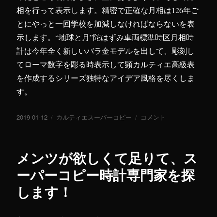
相を行って表示します。精密で正確な月相は126年ご
とにやっと一回学校を加減しなければならないを表
示します。“地球と月”陀はずみ車両標準時区月相時
計は今年全く新しいバラ金モデルを出して、彫刻し
てローマ数字を彫る時表示して顕カルティエ高級表
を作成するシリーズ独特なアイデア風格を尽くしま
す。
投
2019-01-12
カ
カルティエスーパーコピー
カ
コメント
稿
テ
ル
日:
ゴ
テ
リ
ィ
メンツが欲しくて足りて、ス
ー
エ
ス
ーパーコピー時計専門家を探
ー
します！
パ
ー
コ