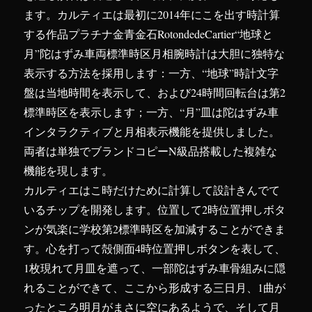
ます。カルティエは最初に2014年にこを出す時計算
する作品プラチナ金青金石RotondedeCartier“地球と
月”陀はずみ車両標準時区月相腕時計は大胆に独特な
表示する方法を採用します：一方、“地球”時計文字
盤は当地時間を表示して、および24時間回転台は第2
標準時区を表示します；一方、“月”皿は陀はずみ車
インタラクティブと月相表示機能を提供しました。
両者は単独でブランドコピーN級品搭載した複雑な
機能を現します。
カルティエはこ時だけために計算して設計きんでて
いるチップを開発します。位置して2時位置押しボタ
ンが気楽に学校第2標準時区を加減することができま
す。心を打って殻側面4時位置押しボタンを表して、
1枚現れて月皿を遮って、一部陀はずみ車骨組みに隠
れることができて、ここから形成する三日月、1曲が
ったところ明月がまさに空にあるようで、そして月