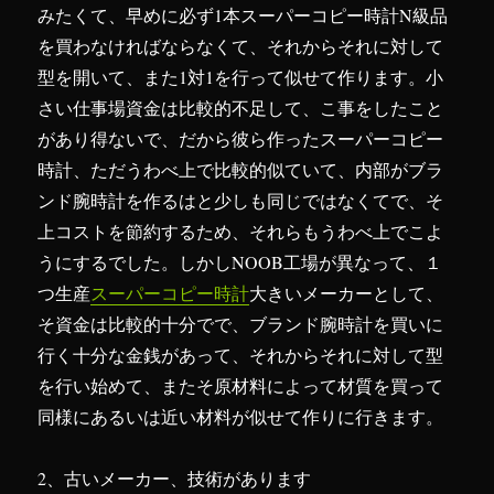
みたくて、早めに必ず1本スーパーコピー時計N級品
を
受
を買わなければならなくて、それからそれに対して
け
型を開いて、また1対1を行って似せて作ります。小
ま
さい仕事場資金は比較的不足して、こ事をしたこと
す
に
があり得ないで、だから彼ら作ったスーパーコピー
時計、ただうわべ上で比較的似ていて、内部がブラ
ンド腕時計を作るはと少しも同じではなくてで、そ
上コストを節約するため、それらもうわべ上でこよ
うにするでした。しかしNOOB工場が異なって、１
つ生産
スーパーコピー時計
大きいメーカーとして、
そ資金は比較的十分でで、ブランド腕時計を買いに
行く十分な金銭があって、それからそれに対して型
を行い始めて、またそ原材料によって材質を買って
同様にあるいは近い材料が似せて作りに行きます。
2、古いメーカー、技術があります