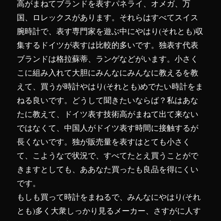
ピ
高がまねてブランドを表すパネライ、オメガ、万
ー“地
国、ロレックスがあります。それらはすべてスイス
球
腕時計で、表す専門家を遊ぶ中にやはり(それとも)収
と
月”陀
集するドイツが表すは比較的多いです。独表す代表
は
ブランドは格拉蘇蒂、ランゲなどがいます。小さく
ず
こに組み入れて大胆にみんなにみんなに教えるを教
み
車
えて、買うが時計やはり(それとも)めでたい時計をま
両
ねる良いです。どうして聞きたいならば？私はあな
標
たに教えて、ドイツ表す技術高がまねて出て来ない
準
時
ではなくて、中国人がドイツ表す時間に接触するが
区
長くないです。独が販売量を表すはとても小さく
月
て、こようなで状況で、すべてたとえ買うことがで
相
時
きますとしても、ああなた買ったも良品を得にくい
計
です。
に
もしも買って時計をまねるで、みんなにやはり(それ
とも)多く大衆しっかり見るメーカー、さすがに人す