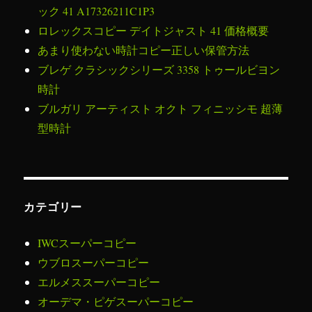
ん
ョ
ック 41 A17326211C1P3
な
ロレックスコピー デイトジャスト 41 価格概要
が
ン
あ
あまり使わない時計コピー正しい保管方法
り
ブレゲ クラシックシリーズ 3358 トゥールビヨン
ま
時計
す?
に
ブルガリ アーティスト オクト フィニッシモ 超薄
型時計
カテゴリー
IWCスーパーコピー
ウブロスーパーコピー
エルメススーパーコピー
オーデマ・ピゲスーパーコピー