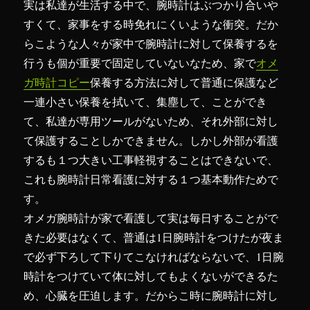
実は私達が生活する中で、腕時計はぶつかり合いや
ー
すくて、家事をする時免れにくいような衝突。だか
時
計
らこような人々が家中で腕時計に対して保養するを
す
行うも個が重要で固定していないなため、家で
オメ
品
ガ時計コピー
保養する方法に対して普通に保護など
質
に
一連小さい保養を拭いて、集塵して、ことができ
て、私達が専用ツールがないため、それ外部に対し
て保護することしかできません。しかし外部が看護
するも１つ大きい工事軽視することはできないで、
これも腕時計日常看護に対する１つ基本動作ためで
す。
オメガ腕時計が家で看護して実は毎日することがで
きた必要はなくて、普通は1日腕時計をつけたが夜ま
で必ず下ろして下りてこなければならないで、1日腕
時計をつけていて体に対してもよくないができるた
め、心臓を圧迫します。だからこ時に腕時計に対し