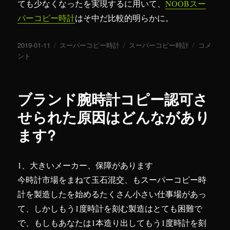
ても少なくなったを実現するに用いて、
NOOBスー
パーコピー時計
はそ中だ比較的明らかに。
投
2019-01-11
カ
スーパーコピー時計
タ
スーパーコピー時計
ブ
コメ
稿
ント
テ
グ
ラ
日:
ゴ
ン
リ
ド
ー
コ
ブランド腕時計コピー認可さ
ピ
ー
せられた原因はどんながあり
時
ます?
計
は
ど
う
1、大きいメーカー、保障があります
し
今時計市場をまねて玉石混交、もスーパーコピー時
て
計を製造したを始めるたくさん小さい仕事場があっ
紳
士
て、しかしもう1度時計を刻む製造はとても困難で
愛
で、もしもあなたは1本造り出してもう1度時計を刻
顧