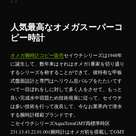
稿
ント
テ
グ
ス
日:
ゴ
ー
リ
パ
ー
ー
人気最高なオメガスーパーコ
コ
ピ
ピー時計
ー
パ
イ
オメガ腕時計コピー販売
セイウチシリーズは1948年
ロ
に誕生して、数年来はそれはオメガ1番家を切り盛り
ッ
ト
するシリーズを称することができて、彼特有な甲板
時
式盤面設計と専門はヘリウム息バルブをたたいてす
計
べて一目ぼれをしに対して多く人をさせて、もっと
は
何
良い完成水中宿題ため技術発展に従って、セイウチ
が
は多い技術を行って改良して、今なお業界内で潜水
良
する腕時計模範ブランドです。
い
で
こセイウチシリーズAquaTerraGMT両標準時区
す
231.13.43.22.01.001腕時計はオメガ初を搭載してGMT
か？