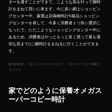
ターを通すことができて、こような高を行って腕時
計をまねて買いに来ます。今に多い網上ショッピン
グセンター中、厳選は店偽物時計N級品ショッピン
グセンターを表して、今多く消費者１つ良い選択に
なったで、ただこようなショッピングセンター中に
あるため、消費者はやっともっと良く買って最も適
切な高まで(に)腕時計をまねるに行くことができま
す。
投
2019-02-25
カ
ロンジンスーパーコピー
タ
スーパーコピー時計
ロ
稿
コメント
テ
グ
ン
日:
ゴ
ジ
リ
ン
ー
ス
家でどのように保養オメガス
ー
パ
ーパーコピー時計
ー
コ
ピ