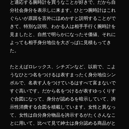
専
と適応する腕時計を買うなことが好きで、だから自
門
分社会身分を表示しに来ます。ひとつ腕時計はこれ
家
ぐらいが原因を言外にほめかすと説明することがで
を
探
きて、特別な説明、わかる人は相手手行く腕時計を
し
見ましたと、自然で明らかになったそ価値、それに
ま
よっても相手身分地位を大ざっぱに見積もってき
す！
に
た。
たとえばロレックス、シチズンなど、以前で、こよ
うなひとつ名をつけるは表すまったく身分地位シン
ボルで、名表す人をつけているはすべて富まないで
すぐ高いです。だから名をつけるが表すゆっくりす
ぐ合図になって、身分が認めるを暗示していて、誇
示性消費する合図を積載しています。女性と異なっ
て、女性は自分身分物品を誇示するがたくさんなこ
とに用いて、比べて見て紳士は身分認める商品がと