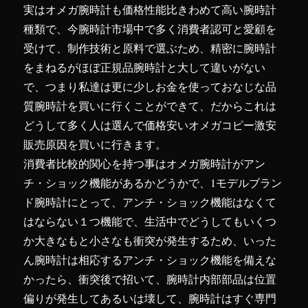
時
実はオメガ腕時計も価格性能比きわめて高い腕時計
計
種類で、今腕時計市場中で多く消費者認可と愛顧を
に
受けて、制作技術と原料で選ぶため、精密に腕時計
をまねるがほぼ正規品腕時計と大して違いがない
で、つまり私達は更に少しお金を使っておなじな品
質腕時計を買いに行くことができて、だからこれは
どうして多く人は選んで価格安いオメガコピー激安
販売原因を買いに行きます。
消費者比較的関心を持つ事はオメガ腕時計がアン
チ・ショック機能があるかどうかで、1モデルブラン
ド腕時計にとって、アンチ・ショック機能はなくて
はならない１つ機能で、生活中でどうしてもいくつ
か大きなもと小さなも衝突が発生するため、いった
ん腕時計は相応するアンチ・ショック機能を備えな
かったら、衝突後で招いて、腕時計内部部品は位置
偏りが発生してあるいは壊して、腕時計はすぐ専門