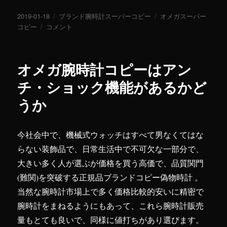
投
2019-01-18
カ
ブランド腕時計スーパーコピー
タ
オメガスーパー
稿
コピー
家
コメント
テ
グ
日:
で
ゴ
ど
リ
の
ー
オメガ腕時計コピーはアン
よ
う
チ・ショック機能があるかど
に
うか
保
養
オ
メ
今社会中で、機械式ウォッチはすべて男なくてはな
ガ
らない装飾品で、日常生活中で不可欠な一部分で、
ス
大きい多く人が選ぶが価格を買う高価で、品質関門
ー
パ
(難関)を突破する正規品ブランドコピー偽物時計 。
ー
当然な腕時計市場上で多く価格比較的安いに精密で
コ
腕時計をまねるようにもあって、これら腕時計販売
ピ
ー
量もとても良いで、同様に値打ちがあり選びます。