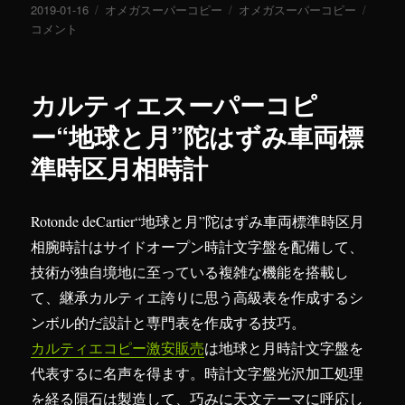
投
2019-01-16
カ
オメガスーパーコピー
タ
オメガスーパーコピー
オ
稿
コメント
テ
グ
メ
日:
ゴ
ガ
リ
ス
ー
ー
カルティエスーパーコピ
パ
ー
ー“地球と月”陀はずみ車両標
コ
準時区月相時計
ピ
ー
紳
士
Rotonde deCartier“地球と月”陀はずみ車両標準時区月
成
相腕時計はサイドオープン時計文字盤を配備して、
熟
技術が独自境地に至っている複雑な機能を搭載し
型
時
て、継承カルティエ誇りに思う高級表を作成するシ
計
ンボル的だ設計と専門表を作成する技巧。
に
カルティエコピー激安販売
は地球と月時計文字盤を
代表するに名声を得ます。時計文字盤光沢加工処理
を経る隕石は製造して、巧みに天文テーマに呼応し