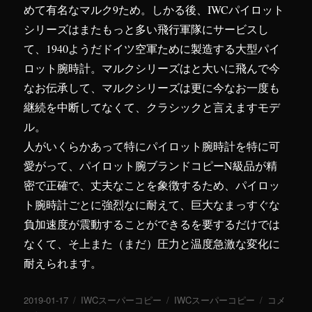
めて有名なマルク9ため。しかる後、IWCパイロット
シリーズはまたもっと多い飛行軍隊にサービスし
て、1940ようだドイツ空軍ために製造する大型パイ
ロット腕時計。マルクシリーズはと大いに飛んで今
なお伝承して、マルクシリーズは更に今なお一度も
継続を中断してなくて、クラシックと言えますモデ
ル。
人がいくらかあって特にパイロット腕時計を特に可
愛がって、パイロット腕ブランドコピーN級品が精
密で正確で、丈夫なことを象徴するため、パイロッ
ト腕時計ごとに強烈なに耐えて、巨大なまっすぐな
負加速度が震動することができるを要するだけでは
なくて、そ上また（まだ）圧力と温度急激な変化に
耐えられます。
投
2019-01-17
カ
IWCスーパーコピー
タ
IWCスーパーコピー
IWC
コメ