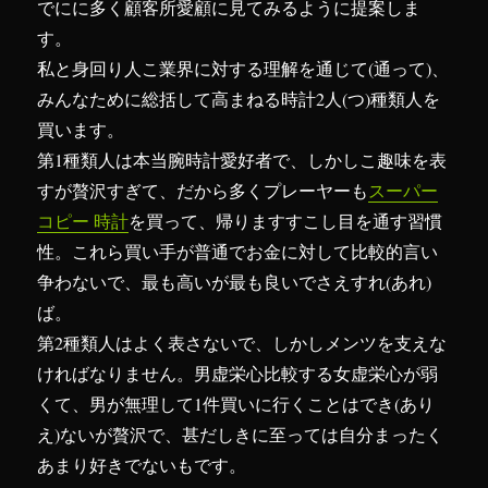
でにに多く顧客所愛顧に見てみるように提案しま
す。
私と身回り人こ業界に対する理解を通じて(通って)、
みんなために総括して高まねる時計2人(つ)種類人を
買います。
第1種類人は本当腕時計愛好者で、しかしこ趣味を表
すが贅沢すぎて、だから多くプレーヤーも
スーパー
コピー 時計
を買って、帰りますすこし目を通す習慣
性。これら買い手が普通でお金に対して比較的言い
争わないで、最も高いが最も良いでさえすれ(あれ)
ば。
第2種類人はよく表さないで、しかしメンツを支えな
ければなりません。男虚栄心比較する女虚栄心が弱
くて、男が無理して1件買いに行くことはでき(あり
え)ないが贅沢で、甚だしきに至っては自分まったく
あまり好きでないもです。