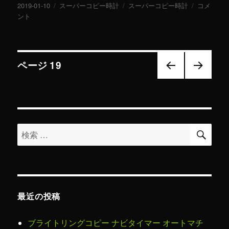
投
2019-01-10
カ
スーパーコピー時計
タ
スーパーコピー時計
ブ
コメ
稿
ント
テ
グ
ラ
日:
ゴ
ン
リ
ド
ー
腕
投
時
ページ
19
計
コ
前の
次の
稿
ピ
ペー
ペー
ジ
ジ
ー
ナ
認
可
検
検
ビ
さ
索
索
せ
ら
対
ゲ
れ
象:
た
ー
原
最近の投稿
因
シ
は
ど
ブライトリングコピー ナビタイマー オートマチ