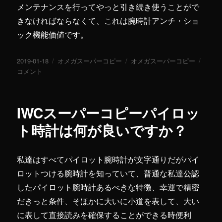
メンテナンスを行ってやっと引き続き使うことがで
きなければならなくて、これは腕時計アンチ・ショ
ック機能価値です。
投
2019-01-18
カ
オメガスーパーコピー
タ
オメガスーパーコピー
オ
稿
コメント
テ
グ
メ
日:
ゴ
ガ
リ
腕
ー
時
IWCスーパーコピーパイロッ
計
コ
ト時計は何が良いですか？
ピ
ー
は
私達はすべてパイロット腕時計が文字通りだがパイ
ア
ロットつける腕時計を知っていて、普通な私達公認
ン
チ・
したパイロット腕時計あるべきな特徴、幸運で精密
シ
だきっと条件、そほかに大いに小道を表して、大い
ョ
に表して直接読みを確保することができる時便利
ッ