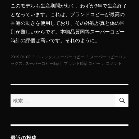
このモデルも生産期間が短く、わずか3年で生産終了
となっています。これは、ブランドコピーが最高の
香港の動きを使用しており、その外観が真と偽の区
別が難しいからです。本物品質同等スーパーコピー
時計の評価は高いです。それのように。
投
2019-01-02
カ
ロレックススーパーコピー
タ
スーパーコピーロレ
稿
ックス
,
スーパーコピー時計
テ
,
ブランド時計コピー
グ
成
コメント
日:
ゴ
功
リ
者
ー
の
時
検
計
検
索
ス
索
ー
対
パ
ー
象:
コ
ピ
最近の投稿