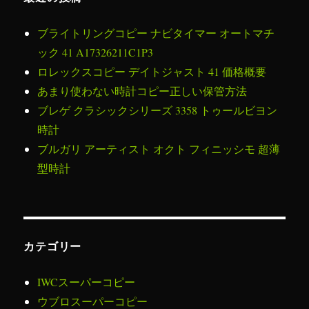
ー
ロ
ブライトリングコピー ナビタイマー オートマチ
レ
ッ
ック 41 A17326211C1P3
ク
ロレックスコピー デイトジャスト 41 価格概要
ス
あまり使わない時計コピー正しい保管方法
高
い
ブレゲ クラシックシリーズ 3358 トゥールビヨン
模
時計
造
ブルガリ アーティスト オクト フィニッシモ 超薄
品
＂
型時計
デ
イ
デ
イ
ト
カテゴリー
＂
に
IWCスーパーコピー
ウブロスーパーコピー