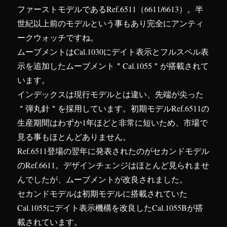
ファーストモデルであるRef.6511（6611/6613）。半
世紀以上前のモデルという事もあり完全にアンティ
ークウォッチですね。
ムーブメントはCal.1030にデイト表示とフルスペル表
示を追加したムーブメント＂Cal.1055＂が搭載されて
います。
インデックスは現行モデルとは違い、先端が尖った
＂弾丸針＂を採用しています。初期モデルRef.6511の
生産期間はわずか1年ほどと非常に短いため、市場で
見る事もほとんどありません。
Ref.6511登場の翌年に発表されたのがセカンドモデル
のRef.6611。デザインチェンジはほとんど見られませ
んでしたが、ムーブメントが改良されました。
セカンドモデルは初期モデルに搭載されていた
Cal.1055にデイト表示機構を改良したCal.1055Bが搭
載されています。