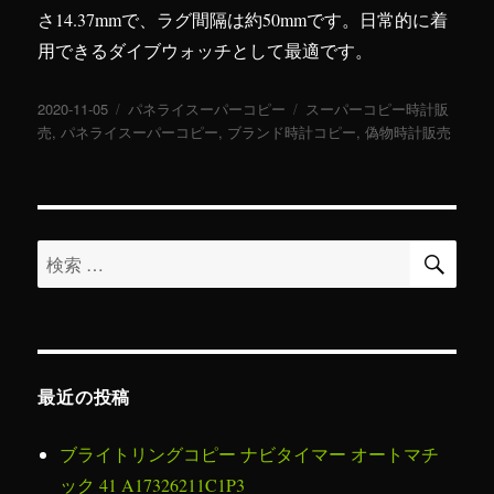
さ14.37mmで、ラグ間隔は約50mmです。日常的に着
用できるダイブウォッチとして最適です。
投
2020-11-05
カ
パネライスーパーコピー
タ
スーパーコピー時計販
稿
売
,
パネライスーパーコピー
テ
,
ブランド時計コピー
グ
,
偽物時計販売
日:
ゴ
リ
ー
検
検
索
索
対
象:
最近の投稿
ブライトリングコピー ナビタイマー オートマチ
ック 41 A17326211C1P3