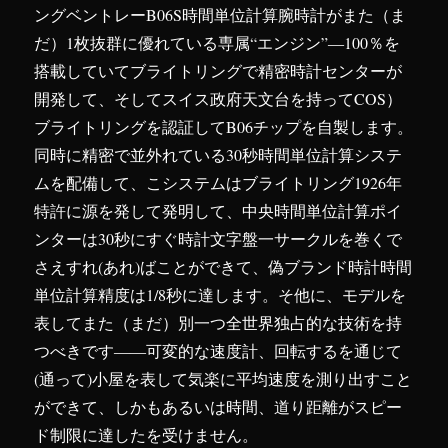
ングベントレーB06S時間単位計算腕時計がまた（ま
だ）1枚抜群に優れている専属“エンジン”―100％を
搭載していてブライトリングで精密時計センターが
開発して、そしてスイス政府天文台を持ってCOS）
ブライトリングを認証してB06チップを自製します。
同時に精密で並外れている30秒時間単位計算システ
ムを配備して、こシステムはブライトリング1926年
特許に源を発して発明して、中央時間単位計算ポイ
ンターは30秒にすぐ時計文字盤一サークルを巻くで
さえすれ(あれ)ばことができて、偽ブランド時計時間
単位計算精度は1/8秒に達します。そ他に、モデルを
表してまた（まだ）別一つ全世界独占的な技術を持
つべきです――可変的な速度計、回転するを通じて
(通って)小屋を表して気楽に平均速度を測り出すこと
ができて、しかもあるいは時間、道り距離がスピー
ド制限に達したを受けません。