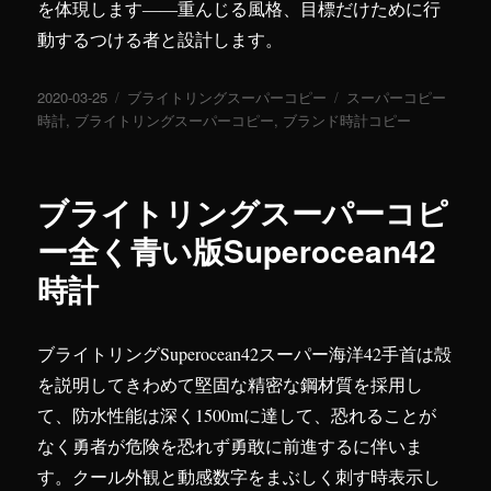
を体現します――重んじる風格、目標だけために行
動するつける者と設計します。
投
2020-03-25
カ
ブライトリングスーパーコピー
タ
スーパーコピー
稿
時計
,
ブライトリングスーパーコピー
テ
,
ブランド時計コピー
グ
日:
ゴ
リ
ー
ブライトリングスーパーコピ
ー全く青い版Superocean42
時計
ブライトリングSuperocean42スーパー海洋42手首は殻
を説明してきわめて堅固な精密な鋼材質を採用し
て、防水性能は深く1500mに達して、恐れることが
なく勇者が危険を恐れず勇敢に前進するに伴いま
す。クール外観と動感数字をまぶしく刺す時表示し