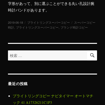
字形があって、別に選ぶことができる丸い孔設計腕
時計バンドがあります。
投
2019-06-18
カ
ブライトリングスーパーコピー
タ
スーパーコピー
稿
時計
,
ブライトリングスーパーコピー
テ
,
ブランド時計コピー
グ
日:
ゴ
リ
ー
検
検
索
索
対
象:
最近の投稿
ブライトリングコピー ナビタイマー オートマチ
ック 41 A17326211C1P3