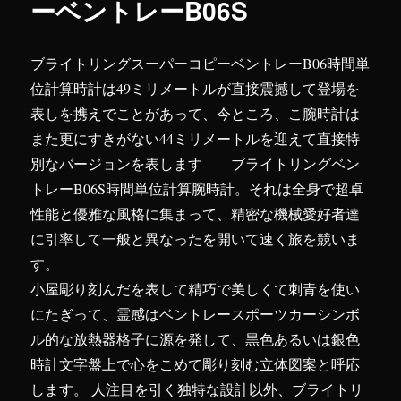
ーベントレーB06S
ブライトリングスーパーコピーベントレーB06時間単
位計算時計は49ミリメートルが直接震撼して登場を
表しを携えでことがあって、今ところ、こ腕時計は
また更にすきがない44ミリメートルを迎えて直接特
別なバージョンを表します――ブライトリングベン
トレーB06S時間単位計算腕時計。それは全身で超卓
性能と優雅な風格に集まって、精密な機械愛好者達
に引率して一般と異なったを開いて速く旅を競いま
す。
小屋彫り刻んだを表して精巧で美しくて刺青を使い
にたぎって、霊感はベントレースポーツカーシンボ
ル的な放熱器格子に源を発して、黒色あるいは銀色
時計文字盤上で心をこめて彫り刻む立体図案と呼応
します。 人注目を引く独特な設計以外、ブライトリ