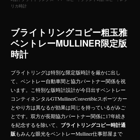
日:
リカ時計
ゴ
リ
ー
ブライトリングコピー粗玉雅
ベントレーMULLINER限定版
時計
ブライトリングは特別な限定版時計を厳かに出し
て、ベントレー自動車間と協力パートナー関係を祝
います。こ特別な版時計設計が今日出すベントレー
コンティネンタルGTMullinerConvertibleスポーツカー
とやり方は異なるが効果は同じを持っているがみご
とです。双方が長期協力パートナー関係に17年続き
ブライトリングコピー時計通
を紀念するを除いて、
販
もみんな眼光をベントレーMulliner仕事部屋まで