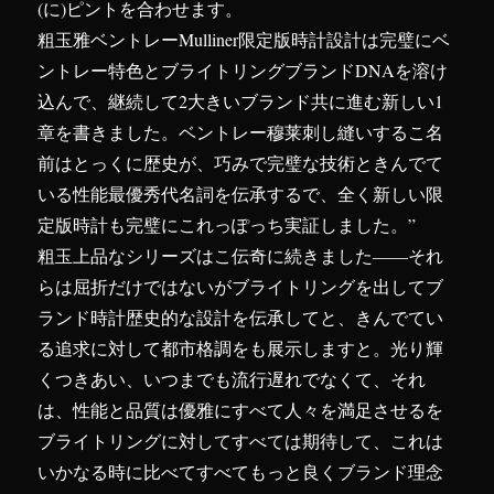
(に)ピントを合わせます。
粗玉雅ベントレーMulliner限定版時計設計は完璧にベ
ントレー特色とブライトリングブランドDNAを溶け
込んで、継続して2大きいブランド共に進む新しい1
章を書きました。ベントレー穆莱刺し縫いするこ名
前はとっくに歴史が、巧みで完璧な技術ときんでて
いる性能最優秀代名詞を伝承するで、全く新しい限
定版時計も完璧にこれっぽっち実証しました。”
粗玉上品なシリーズはこ伝奇に続きました――それ
らは屈折だけではないがブライトリングを出してブ
ランド時計歴史的な設計を伝承してと、きんでてい
る追求に対して都市格調をも展示しますと。光り輝
くつきあい、いつまでも流行遅れでなくて、それ
は、性能と品質は優雅にすべて人々を満足させるを
ブライトリングに対してすべては期待して、これは
いかなる時に比べてすべてもっと良くブランド理念