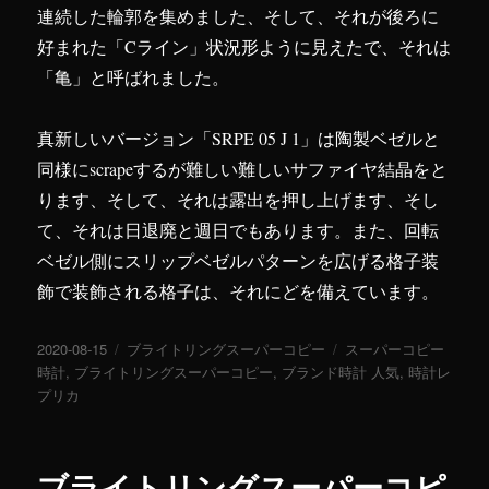
連続した輪郭を集めました、そして、それが後ろに
好まれた「Cライン」状況形ように見えたで、それは
「亀」と呼ばれました。
真新しいバージョン「SRPE 05 J 1」は陶製ベゼルと
同様にscrapeするが難しい難しいサファイヤ結晶をと
ります、そして、それは露出を押し上げます、そし
て、それは日退廃と週日でもあります。また、回転
ベゼル側にスリップベゼルパターンを広げる格子装
飾で装飾される格子は、それにどを備えています。
投
2020-08-15
カ
ブライトリングスーパーコピー
タ
スーパーコピー
稿
時計
,
ブライトリングスーパーコピー
テ
,
ブランド時計 人気
グ
,
時計レ
日:
プリカ
ゴ
リ
ー
ブライトリングスーパーコピ