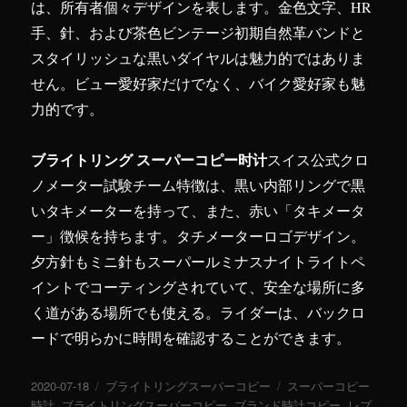
は、所有者個々デザインを表します。金色文字、HR
手、針、および茶色ビンテージ初期自然革バンドと
スタイリッシュな黒いダイヤルは魅力的ではありま
せん。ビュー愛好家だけでなく、バイク愛好家も魅
力的です。
ブライトリング スーパーコピー时计
スイス公式クロ
ノメーター試験チーム特徴は、黒い内部リングで黒
いタキメーターを持って、また、赤い「タキメータ
ー」徴候を持ちます。タチメーターロゴデザイン。
夕方針もミニ針もスーパールミナスナイトライトペ
イントでコーティングされていて、安全な場所に多
く道がある場所でも使える。ライダーは、バックロ
ードで明らかに時間を確認することができます。
投
2020-07-18
カ
ブライトリングスーパーコピー
タ
スーパーコピー
稿
時計
,
ブライトリングスーパーコピー
テ
,
ブランド時計コピー
グ
,
レプ