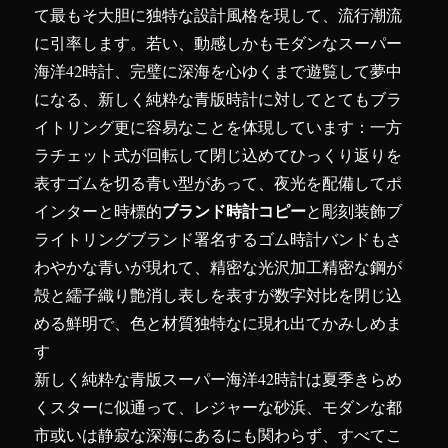
て最もそ大胆に独特な設計風格を現して、流行潮流
に引率します。若い、動感しかもモダンなスーパー
海洋42時計、完璧に深海を心ゆくまで遊覧して夢中
になる、新しく純粋な青版時計に対してとてもブラ
イトリング更に容易なことを体現しています：一方
ラチェット式が回転して閉じ込めてひっくり返りを
表すゴムを切る青い型があって、夜光を配備してポ
ブランド時計コピー
インターと時標的
と彫刻装飾ブ
ライトリングブランド署名するゴム時計バンドもさ
わやかな青いが現れて、精密な光沢加工精密な鋼が
殻と繻子織り艶消し表しを表すが数字対比を閉じ込
める鮮明で、色と材質独特なに現れ出てかみしめま
す
新しく純粋な青版スーパー海洋42時計は夏季きらめ
くスターに似通って、レジャーな砂浜、モダンな都
市或いは静寂な深海にあるにも関わらず、すべてこ