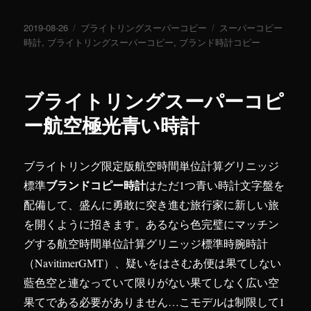
投
2019-08-26
カ
ブライトリングスーパーコピー
タ
スーパーコピー
稿
時計
,
ブライトリングスーパーコピー
テ
,
ブランド時計コピー
グ
日:
ゴ
リ
ー
ブライトリングスーパーコピ
ー航空極光青い時計
ブライトリング限定版航空時間単位計算グリニッジ
ブランドコピー時計
標準
はただ1つ青い時計文字盤を
配備して、盛んに勇敢に突き進む旅行家に新しい旅
を開くように招きます。あるなら色完璧にマッチン
グする航空時間単位計算グリニッジ標準時腕時計
（NavitimerGMT）、疑いをはさむあ便は果てしない
藍色空と連なっていて限りがない果てしなく広い空
果てである必要がありません…こモデルは制限して1