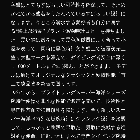
字盤はとてもすばらしい可読性を確保して、そため
かねてから盛名をうたわれているすばらしい設計に
なります。今ところ潜水する愛好者も自分に属す
る“海上飛行家”ブランド偽物時計コピーを持ちまし
た：黒い鋼は殻を表して黒色陶磁器によく合って小
屋を表して、同時に黒色時計文字盤上で被覆夜光上
塗り大型マークを添えて、ダイビング者安全に深く
1、000メートルまで(に)潜むことができます。1モデ
ルは解けてオリジナルなクラシックと極致性能手首
上で臻品物を為替で送ります。
1957年から、ブライトリングスーパー海洋シリーズ
腕時計便はそ非凡な性能で名声を聞いて、技術性と
専門性方面で独自旗印を掲げます。全く新しいスー
パー海洋44特別な版腕時計はクラシック設計を踏襲
して、しっかりと剛毅で果敢だ、勇敢に挑戦する絶
対的な使命、細部ごとにすべて専門ダイビング腕時