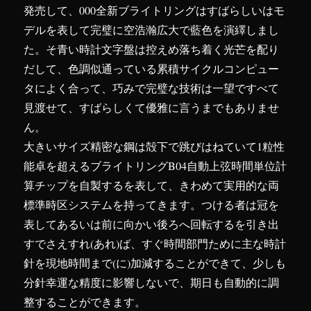
発売して、000全新ブライトリングはすばらしいはモ
デルを表して完璧に空浩瀚広大で藍色を演繹しまし
た。そ青い時計文字盤は控えめ落ち着く光芒を配り
だして、色調似通っている累積サイクルコンピュー
タによく合って、巧みで完璧な技術は一望ですべて
見渡せて、すばらしくて優雅に言うまでもありませ
ん。
大きいサイズ精密な鋼は殻下で跳びはねていて1粒性
能卓を超えるブライトリングB04自動上弦時間単位計
算チップを自製するを表して、きわめて実用的な両
標準時区システムを持ってきます。つける者は冠を
表してあるいは前に向かい後ろへ回転するを引き出
すでさえすれ(あれ)ば、すぐ時間部門ために主な時計
針を現地時間まで(に)加減することができて、少しも
分針幸運な精度に影響しないで、期日も自動的に調
整することができます。