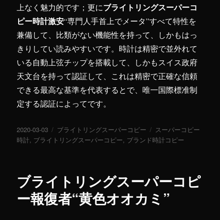
ブライトリングスーパーコ
上なく魅力的です；更に
ピー時計激安
“専門人手首上でメータ”すべて特性を
兼備して、比類がない機能性を持って、しかもはっ
きりしてい読みやすいです。時計は精密で並外れて
いる自動上弦チップを搭載して、しかもスイス政府
天文台を持って認証して、これは精密で正確な信頼
できる最高な基準を代表するとで、唯一国際標准制
定する認証によってです。
投
2020-03-03
カ
ブライトリングスーパーコピー
タ
スーパーコピー
稿
時計
,
ブライトリングスーパーコピー
テ
,
ブランド時計コピー
グ
日:
ゴ
リ
ー
ブライトリングスーパーコピ
ー報復者“黄色オオカミ”