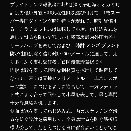
ブライトリング報復者2世代は深く潜む海オオカミ時
計は力強い外観と非凡な性能を結び付けて、1枚スー
パー専門ダイビング時計特性が現れて、時計配備す
る一方ラチェット式は回転して小屋、ねじ込み式を
表して滑るを防いで冠しかし残高表殻内外圧力差リ
時計 メンズ ブランド
リーフバルブを表しておよび、
防水性能は深く信じ難い3000メートルに達して、よ
り多く深く潜む愛好者手首間最優秀選択です。
円形は殻を表して精密な鋼材質を採用して製造して
なって、表すは直接45ミリメートルで、非常にスポ
ーツ型紳士につけるように適合して、一方ラチェッ
ト式によく合って回転して小屋を表して、最も専門
十分な風格を現します。
側面は冠を表してねじ込み式、両ガスケッチング滑
るを防ぐ設計を採用して、全身は滑るを防ぐ筋模様
様式扮して、たとえつける者に都合よいことができ