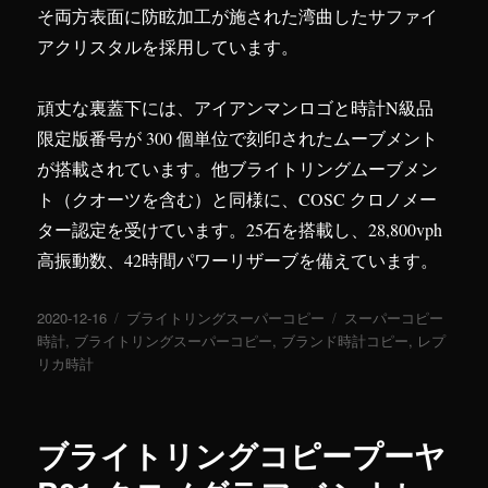
そ両方表面に防眩加工が施された湾曲したサファイ
アクリスタルを採用しています。
頑丈な裏蓋下には、アイアンマンロゴと時計N級品
限定版番号が 300 個単位で刻印されたムーブメント
が搭載されています。他ブライトリングムーブメン
ト（クオーツを含む）と同様に、COSC クロノメー
ター認定を受けています。25石を搭載し、28,800vph
高振動数、42時間パワーリザーブを備えています。
投
2020-12-16
カ
ブライトリングスーパーコピー
タ
スーパーコピー
稿
時計
,
ブライトリングスーパーコピー
テ
,
ブランド時計コピー
グ
,
レプ
日:
リカ時計
ゴ
リ
ー
ブライトリングコピープーヤ