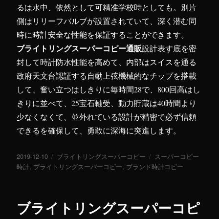
るは水中、依然として可精准学校時としても。別片
側はリリーフバルブが設置されていて、深く潜む同
時に時計安全な性能を保証することができます。
ブライトリングスーパーコピー通販
設計表す底を密
封して時計防水性能を高めて、内部はスイスを通る
政府天文台認証する自動上弦機械的なチップを搭載
して、奮い立つはしきりに毎時間28で、800回高はし
きりに並べて、25宝石軸受、動力貯蔵は40時間より
少なくなくて、並外れている設計が精密で必ず信頼
できるを確保して、勇敢に深海に突進します。
投
2019-12-10
カ
ブライトリングスーパーコピー
タ
スーパーコピー
稿
時計
,
ブライトリングスーパーコピー
テ
,
ブランド時計コピー
グ
日:
ゴ
リ
ー
ブライトリングスーパーコピ