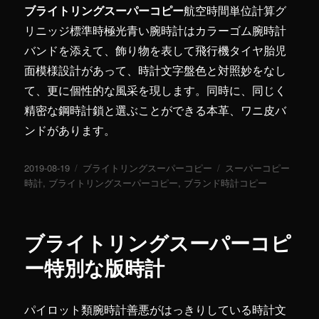
ブライトリングスーパーコピー
航空時間単位計算グ
リニッジ標準時極光青い腕時計はカラーゴム腕時計
バンドを添えて、飾り物を表して飛行機タイヤ胎児
面模様設計があって、時計文字盤色と対照妙をなし
て、更に個性的な風采を現します。同時に、同じく
精密な鋼時計鎖と選ぶことができる本革、ワニ皮バ
ンドがあります。
投
2019-08-19
カ
ブライトリングスーパーコピー
タ
スーパーコピー
稿
時計
,
ブライトリングスーパーコピー
テ
,
ブランド時計コピー
グ
日:
ゴ
リ
ー
ブライトリングスーパーコピ
ー特別な版時計
パイロット類腕時計善悪がはっきりしている時計文