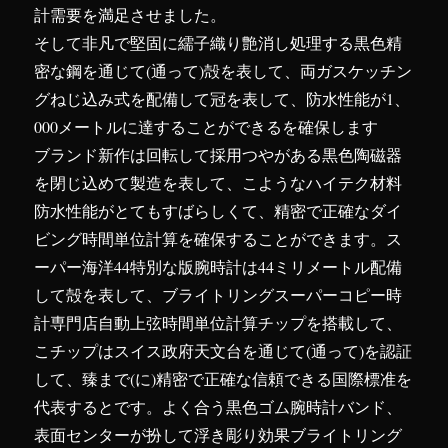
計需要を満足させました。
そして非凡で堅固に繻子織り艶消し処理する黒色精
密な鋼を通じて(通って)殻を表して、両ガスケッチン
グねじ込み式を配備して冠を表して、防水性能が1、
000メートルに達することができるを確保します
ブランド新作は回転して採用つやがある黒色陶磁器
を閉じ込めて製造を表して、こようなハイテク材料
防水性能がとてもすばらしくて、精密で正確なダイ
ビング時間単位計算を確保することができます。ス
ーパー海洋44特別な版腕時計は44ミリメートル配備
して殻を表して、ブライトリングスーパーコピー時
計専門店自動上弦時間単位計算チップを搭載して、
こチップはスイス政府天文台を通じて(通って)を認証
して、臻まで(に)精密で正確な信頼できる国際標准を
代表するとです。よく合う黒色ゴム腕時計バンド、
表面センターが扮して浮き彫り効果ブライトリング