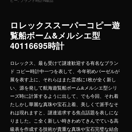
日:
ピー
,
ブランド時計N級品
ゴ
リ
ー
ロレックススーパーコピー遊
覧船ボーム&メルシエ型
40116695時計
ロレックス、最も受けて謎達歓迎する有名なブラン
ド コピー時計中一つを表して、今年初めバーゼルが
展を表す上に、それらはまた霊感に1枚が全く新し
い、源を発して航海遊覧船ボーム&メルシエ型シリ
ーズ時に計算するように出して、でも今回、それ着
たしかし華麗な真珠や宝石上着、美しくて派手なそ
れは現れますと、謎達追求する焦点話題を表しにな
りました。こ全く新しい時きわめてきんでている高
級表を作成する技術が貴重な真珠や宝石完璧な結合