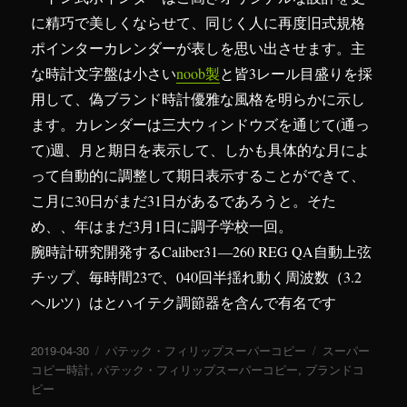
に精巧で美しくならせて、同じく人に再度旧式規格
ポインターカレンダーが表しを思い出させます。主
な時計文字盤は小さい
noob製
と皆3レール目盛りを採
用して、偽ブランド時計優雅な風格を明らかに示し
ます。カレンダーは三大ウィンドウズを通じて(通っ
て)週、月と期日を表示して、しかも具体的な月によ
って自動的に調整して期日表示することができて、
こ月に30日がまだ31日があるであろうと。そた
め、、年はまだ3月1日に調子学校一回。
腕時計研究開発するCaliber31―260 REG QA自動上弦
チップ、毎時間23で、040回半揺れ動く周波数（3.2
ヘルツ）はとハイテク調節器を含んで有名です
投
2019-04-30
カ
パテック・フィリップスーパーコピー
タ
スーパー
稿
コピー時計
,
パテック・フィリップスーパーコピー
テ
,
ブランドコ
グ
日:
ピー
ゴ