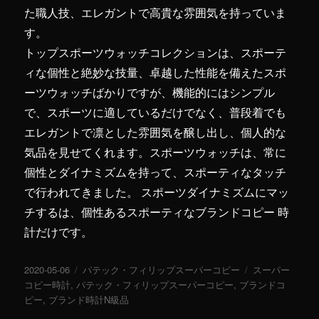
た職人技、エレガントで高貴な雰囲気を持っていま
す。
トップスポーツウォッチコレクションは、スポーテ
ィな個性と絶妙な技量、卓越した性能を備えたスポ
ーツウォッチばかりですが、機能的にはシンプル
で、スポーツに適しているだけでなく、普段着でも
エレガントで凛とした雰囲気を醸し出し、個人的な
気品を見せてくれます。スポーツウォッチは、常に
個性とダイナミズムを持って、スポーティなタッチ
で行われてきました。 スポーツダイナミズムにマッ
チするは、個性あるスポーティなブランドコピー 時
計だけです。
投
2020-05-06
カ
パテック・フィリップスーパーコピー
タ
スーパー
稿
コピー時計
,
パテック・フィリップスーパーコピー
テ
,
ブランドコ
グ
日:
ピー
,
ブランド時計N級品
ゴ
リ