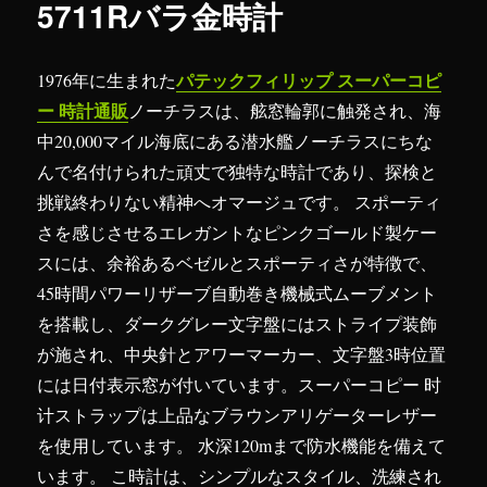
5711Rバラ金時計
パテックフィリップ スーパーコピ
1976年に生まれた
ー 時計通販
ノーチラスは、舷窓輪郭に触発され、海
中20,000マイル海底にある潜水艦ノーチラスにちな
んで名付けられた頑丈で独特な時計であり、探検と
挑戦終わりない精神へオマージュです。 スポーティ
さを感じさせるエレガントなピンクゴールド製ケー
スには、余裕あるベゼルとスポーティさが特徴で、
45時間パワーリザーブ自動巻き機械式ムーブメント
を搭載し、ダークグレー文字盤にはストライプ装飾
が施され、中央針とアワーマーカー、文字盤3時位置
には日付表示窓が付いています。スーパーコピー 时
计ストラップは上品なブラウンアリゲーターレザー
を使用しています。 水深120mまで防水機能を備えて
います。 こ時計は、シンプルなスタイル、洗練され