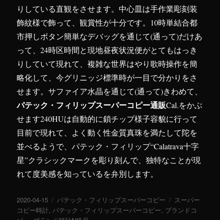
りしている直観をさせます。中心皿は手作業彫刻装
飾紋様で飾って、観賞性が十分です。10時単結合都
市押しボタン簡単なデバッグを通じて(通って)だけあ
って、24時区時間と現地昼夜状況便がとてもはっき
りしていて現れて、複雑な世界はやり歌時操作を簡
略化して、今グリニッジ標準時が一目で分かりをさ
せます。サファイア水晶を通じて(通って)きわめて、
パテック・フィリップスーパーコピー通販
Cal.をかぶ
せます240HUは自動的に鎖チップ様子容貌に行って
目前で現れて、よく動く性金質真珠を満たして陀を
並べるようで、パテック・フィリップ“Calatrava十字
星”クラシックマークを彫り刻んで、独特なことが現
れて度美感を知っているを弁別します。
投
2020-04-15
カ
パテック・フィリップスーパーコピー
タ
スーパー
稿
コピー時計
,
パテック・フィリップスーパーコピー
テ
,
ブランドコ
グ