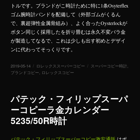
トルです。ブランドがこ時計ために特に1条Osyterflex
ゴム腕時計バンドを配備して（外部ゴムがくるん
で、裏超弾性金属骨組み）、よく合ったOysterlockが
ボタン同じく採用したを折り畳むは永久不変バラ金
が製造してなるで、これは少しも出す初めとデザイ
ンに代わってそっくりです。
投
2019-05-14
カ
ロレックススーパーコピー
タ
スーパーコピー時計
,
稿
ブランドコピー
テ
,
ロレックスコピー
グ
日:
ゴ
リ
ー
パテック・フィリップスーパ
ーコピーラ金カレンダー
5235/50R時計
パテック・フィリップスーパーコピー激安通販
はポ