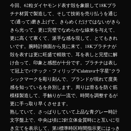
今回、62粒ダイヤモンド表す殻を象眼して18Kプラ
チナ材質で製造して、そして技術を売り払うを通じ
て(通って)磨き上げて、きらめくだけではないがきら
きら光って、更に完璧でなめらかな線米を与えて、
更に高くて寒くて、派手な感を現して、とてもきれ
いです。腕時計側面から見に来て、18Kプラチナが
殻を表すは更に旺盛で精致で、耳を表しと完璧に解
け合って、印象と感想が十分です。プラチナは表し
て冠上でパテック・フィリップ“Calatrava十字星”クラ
シックマークを彫り刻んで、ブランドが現れて度美
感を知っているを弁別します。周りは滑るを防ぐ筋
模様製造して、手触りが一流で、時間を調整するが
更に手っ取り早くさせます。
熟していて、さっぱりしていて上品な青グレー時計
文字盤上で、中央は頃に2針立体金質時にと互いに引
き立てを表示して、第1標準時区時間指示更にはっき