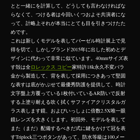
とと一緒にを計算して、どうしても言わなければな
らなくて、つける者は今回いくつおよそ共演者にな
って、計略上それが本当にとても目を引きつけたた
めです。
これは新しくモデルを表してバーゼル時計展上で見
得を切て、しかしブランド2015年に出した初めとデ
ザインに代わって非常に似ています。40mmサイズ表
す殻は全
ロレックス コピー
家特許18k永久不変バラ
金から製造して、背を表して採用につきあって堅固
な表すは底がかぶせて最優秀防護を提供して、時計
文字盤上方覆っている1枚付いているAR防いで反射
する上塗り耐える吹く拭くサファイアクリスタルガ
ラス表します鏡、およびいっしょに倍数2.5X唯一眼
鏡レンズを大きくします。初回外、モデルを表して
また（まだ）配備するべきだ式に鍵をかけて冠を表
すTriplock三つボタンがあって、防水等級は100メー