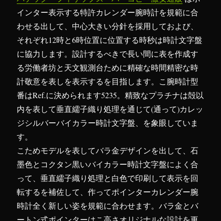
インター表示する特許カレンダー腕時計を規範に合
わせる出して、中心大きい分針を採用しておよび、
それぞれ12時と6時位置に位置する時秒は時計文字盤
に協力します。設計するべきで長い間に表を作成す
る労働者坊と天文観測台ために精確な時間精密な時
計敬意を表しを表示するを目指します。こ腕時計型
番はRef.に決められます5235。精致なプラチナは殻以
内を表して垂直繻子織り処理を通じて(通って)カレッ
ジシルバーバイカラー時計文字盤、を象眼していま
す。
こためモデルを表してバラ金デザインを出して、石
墨色とコクタン黒いバイカラー時計文字盤によく合
って、垂直繻子織り処理と白色で印刷して表示を回
転するを補佐して、作ってポインターカレンダー腕
時計全く新しい姿を規範に合わせます。バラ金とバ
ートン式ポインターはこ高さオリジナルな設計を更