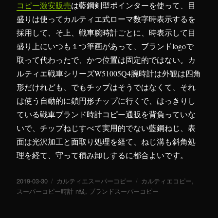
コピー激安販売
は藍鋼剣型ポインターを使って、目
盛りは使ってカルティエ式ローマ数字時表示するを
採用して、そ上、戦車腕時計ごとに、時表示して目
盛り上にいつも１つ筆画があって、ブランドlogoで
取って代わったで、かつ位置は固定的ではない。カ
ルティエ戦車シリーズW51005Q4腕時計は外観は四角
形だけれども、でもチップはそうではなくて、それ
は使う自動的に鎖円形チップに行くで、はっきりし
ている戦車ブランド時計コピー通販を背負っていな
いで、チップねじすべて実用的でない藍鋼ねじ、表
面は光沢加工と面取り処理を経て、ねじ溝も斜角処
理を経て、守って積み卸しするに都合よいです。
投
2019-03-30
カ
カルティエスーパーコピー
タ
カルティエコピー
,
稿
スーパーコピー時計 n級
テ
,
ブランドスーパーコピー
グ
日:
ゴ
リ