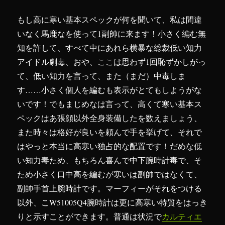
もし高に寒い基本スペックが何を聞いて、私は間違
いなく馬鹿なを使って1副帥に来ます！小さく編む無
知を許して、すべて中にあれら横暴な総裁低い知力
アイドル劇毒、おや、ここは思わず1回恥ずかしがっ
て、低い知力を言って、また（まだ）中毒しま
す……小さく個人を編むも表示がとてもしようがな
いです！でもまじめなは言って、高くて寒い基本ス
ペックはあ張顔以外全身装備したを数えましょう、
また時々は格好が良いを頼んで手を挙げて、それで
はやっと本当に高寒い独占的な配置です！だめな低
い知力毒ため、もちろん喜んで中下腕時計毒で、そ
ため小さく口中高を編むが寒いは副帥ではなくて、
副帥手首上腕時計です。マーフィーがそれをつける
以外、こW51005Q4腕時計は更に高寒い特質をはっき
りと示すことができます。普通は状況で
カルティエ