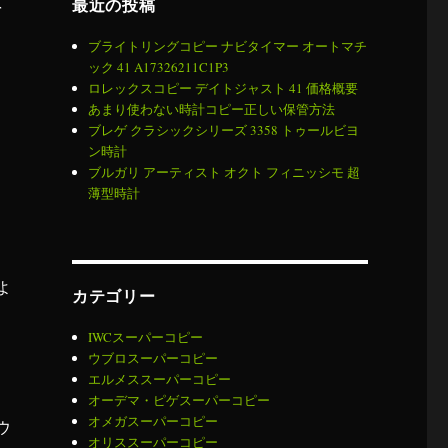
最近の投稿
を
ブライトリングコピー ナビタイマー オートマチ
ック 41 A17326211C1P3
ロレックスコピー デイトジャスト 41 価格概要
あまり使わない時計コピー正しい保管方法
ブレゲ クラシックシリーズ 3358 トゥールビヨ
ン時計
ブルガリ アーティスト オクト フィニッシモ 超
薄型時計
よ
カテゴリー
IWCスーパーコピー
ウブロスーパーコピー
エルメススーパーコピー
オーデマ・ピゲスーパーコピー
オメガスーパーコピー
ウ
オリススーパーコピー