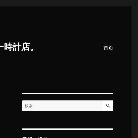
ー時計店。
首页
検
検
索
索
対
象: