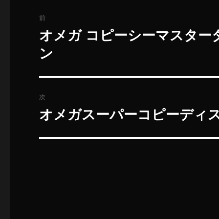
投
前
稿
オメガ コピーシーマスターダ
過
去
ナ
ン
の
ビ
投
稿:
ゲ
次
ー
オメガスーパーコピーディ
次
の
シ
投
ョ
稿:
ン