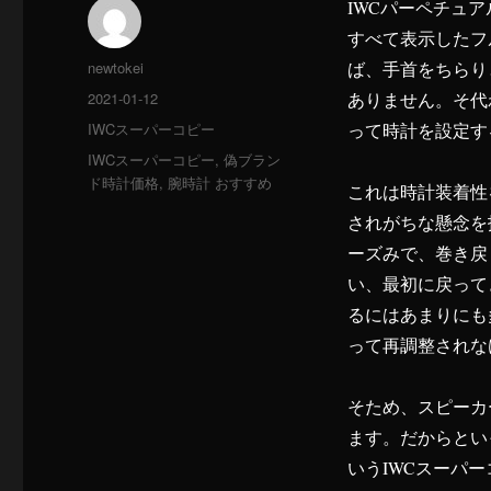
IWCパーペチュ
すべて表示したフ
投
newtokei
ば、手首をちらり
稿
投
2021-01-12
ありません。そ代
者
稿
カ
IWCスーパーコピー
って時計を設定す
日:
テ
タ
IWCスーパーコピー
,
偽ブラン
ゴ
グ
ド時計価格
,
腕時計 おすすめ
これは時計装着性
リ
ー
されがちな懸念を
ーズみで、巻き戻
い、最初に戻って
るにはあまりにも
って再調整されな
そため、スピーカ
ます。だからとい
いうIWCスーパ