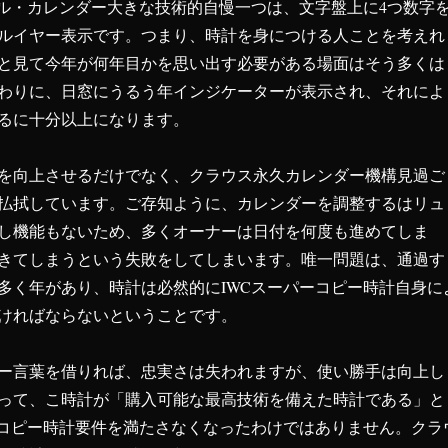
アル・カレンダー大きな技術的自慢一つは、文字盤上に4つ数字
ルイヤー表示です。つまり、時計を身につける人ことを考えれ
と見て今年が何年目かを思い出す必要がある場面はそう多くは
わりに、日窓にうるう年インジケーターが表示され、それによ
るに十分以上になります。
を向上させるだけでなく、クラウス永久カレンダー機構見過ご
払拭しています。ご存知ように、カレンダーを調整するはリュ
し機能もないため、多くオーナーは日付を何度も進めてしま
きてしまうという失敗をしてしまいます。唯一問題は、通過す
多く年があり、時計は必然的にIWCスーパーコピー時計自身に
ければならないということです。
ー言葉を借りれば、忠実さは失われますが、使い勝手は向上し
って、こ時計が「購入可能な最高技術を備えた時計である」と
ーコピー時計要件を満たさなくなったわけではありません。クラ