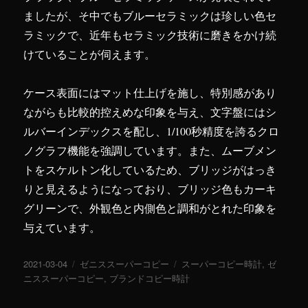
ましたが、そ中でもブルーセラミックは珍しい色セ
ラミックで、近年もセラミック技術に磨きをかけ続
けていることが伺えます。
ケース表面にはマット仕上げを施し、特別感があり
ながらも比較的控えめな印象を与え、文字盤にはシ
ルバーインデックスを配し、1/100秒精度を誇るクロ
ノグラフ機能を強調しています。また、ムーブメン
トをスケルトン化しているため、ブリッジがはっき
りと見えるようになっており、ブリッジ色もカーキ
グリーンで、外観色と内側色と調和がとれた印象を
与えています。
投
2021-03-04
カ
ゼニススーパーコピー
タ
スーパーコピー時計
,
ゼ
稿
ニススーパーコピー
テ
,
ブランドコピー時計
グ
日:
ゴ
リ