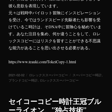
彼ら意欲を表現しています。
元々は戦時中パイロット冒険にインスピレーション
を受け、今ではランドスピード先駆者たち影響を受
けているこ時計は、そDNA中に冒険心を秘めていま
す。あなた注目を集め、何か違うことをして、ロレ
ックスコピーにはリスクを冒すことができる不思議
な能力があることを思い出させる必要がある。
https://www.teauki.com/TokeiCopy-1.html
投
2021-02-02
カ
ロレックススーパーコピー
タ
スーパーコピー時計
,
稿
ブランドコピー時計
テ
,
ロレックススーパーコピー
グ
日:
ゴ
リ
ー
セイコーコピー時計王冠ブル
ーライオン、”独占技術”