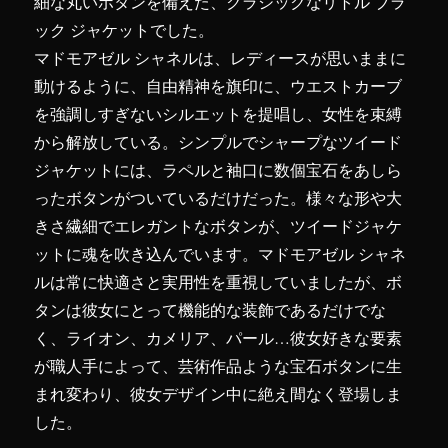
細な丸いボタンを備えた、クラシックなリトル ブラ
ック ジャケットでした。
マドモアゼル シャネルは、レディースが思いままに
動けるように、自由精神を旗印に、ウエストカーブ
を強調しすぎないシルエットを提唱し、女性を束縛
から解放している。シンプルでシャープなツイード
ジャケットには、ラペルと袖口に数個宝石をあしら
ったボタンがついているだけだった。様々な形や大
きさ繊細でエレガントなボタンが、ツイードジャケ
ットに魂を吹き込んでいます。マドモアゼル シャネ
ルは常に快適さと実用性を重視していましたが、ボ
タンは彼女にとって機能的な装飾であるだけでな
く、ライオン、カメリア、パール…彼女好きな要素
が職人手によって、芸術作品ような宝石ボタンに生
まれ変わり、彼女デザイン中に絶え間なく登場しま
した。