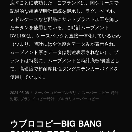
戻すことに成功した。こブランドは、同シリーズで
記録的な超薄型時計伝統を継承し、ラグ、ベゼル、
ミドルケースなど部品にサンドブラスト加工を施し
たチタンを使用している。こ時計ムーブメント
BVL180は、ケースバックと直接一体化しているため
（つまり、時計には全体厚さデータみが表示され、
ムーブメント厚さデータは別途表示されない）、ブ
ランドは特別に、ムーブメントと時計底板/裏蓋とし
て、高硬度で超耐摩耗性タングステンカーバイドを
使用しています。
投
2024-05-08
カ
スーパーコピーブルガリ
タ
スーパー コピー 時計
稿
対応
,
ブランドコピー時計
テ
,
ブルガリスーパーコピー
グ
日:
ゴ
リ
ー
ウブロコピーBIG BANG