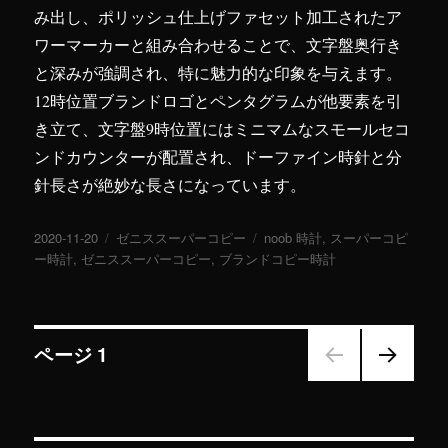
み出し、ポリッシュ仕上げファセット加工されたア
ワーマーカーと組み合わせることで、文字盤奥行き
と深みが強調され、特に魅力的な印象を与えます。
12時位置ブランドロゴとペンタグラムが他要素を引
き立て、文字盤9時位置にはミニマムなスモールセコ
ンドカウンターが配置され、ドーファイン時針と分
針長さが絶妙な長さになっています。
投
2020-11-20
カ
ゼニススーパーコピー
タ
noob 時計
,
スーパーコピ
稿
ー時計
,
ゼニススーパーコピー
テ
,
ブランドコピー時計
グ
日:
ゴ
リ
ー
投
ページ
1
次の
稿
ペー
ジ