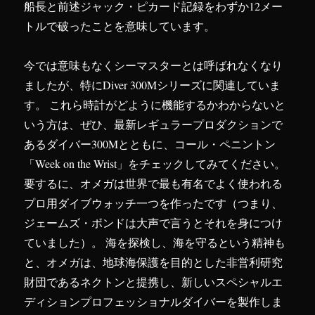
船長と前述ジャック・ピカード記録をわずか12メー
トルで破ったことを意味しています。
今では意味もなくシーマスターとは呼ばれなくなり
ましたが、特にDiver 300Mシリーズに関連していま
す。 これら時計がどように機能するかわからないと
いう方は、ぜひ、最新レギュラープロダクションで
あるダイバー300Mとともに、コール・ペニントン
「Week on the Wrist」をチェックしてみてください。
要するに、オメガは世界で最も有名でよく使われる
プロ用ダイブウォッチ一つを作ったです（つまり、
ジェームズ・ボンドは大声で言うとそれを身につけ
ていました）。 海を探検し、海を守るという精神も
と、オメガは、地球海保護を目的とした非営利研究
財団であるネクトンと提携し、新しいスペシャルエ
ディションプロフェッショナルダイバーを製作しま