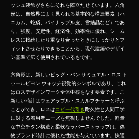
ッシュ装飾がさらにそれを際立たせています。六角
形は、自然界によく見られる基本的な構造要素（ハ
ニカム、蛇鱗、パイナップル皮、雪結晶など）であ
り、強度、安定性、経済性、効率性に優れ、シーム
レスに接続したり重なり合ったときにしっかりとフ
ィットさせたりできることから、現代建築やデザイ
ン基準で広く使用されているもです。
六角形は、新しいビッグ・バン サミュエル・ロス ト
ゥールビヨン ウォッチ視覚的シンボルであり、これ
はロスデザインワーク全体中核をなす要素です。こ
新しい時計はウェアラブル・スカルプチャーと呼ぶ
ことができ、ロスは
コピー代引き
耐久性と人間工学
に対する着用者ニーズを無視しませんでした。軽量
な中空チタン構造と柔軟なラバーストラップは、偽
物ブランド時計に優れた性能を与えています。快適