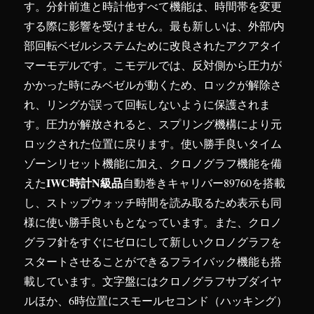
す。分針前進と時計他すべて機能は、時間帯を変更
する際に影響を受けません。最も新しいは、外部/内
部回転ベゼルシステムために改良されたアクアタイ
マーモデルです。こモデルでは、反対側から圧力が
かかった時にみベゼルが動くため、ロックが解除さ
れ、リングが誤って回転しないように保護されま
す。圧力が解放されると、スプリング機構により元
ロックされた位置に戻ります。使い勝手良いタイム
ゾーンリセット機能に加え、クロノグラフ機能を備
IWC時計N級品
えた
自動巻きキャリバー89760を搭載
し、ストップウォッチ時間を読み取るため表示も同
様に使い勝手良いもとなっています。また、クロノ
グラフ針をすぐにゼロにして新しいクロノグラフを
スタートさせることができるフライバック機能も搭
載しています。文字盤にはクロノグラフサブダイヤ
ルほか、6時位置にスモールセコンド（ハッキング）