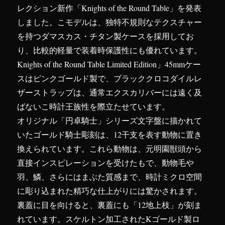
レクション新作「Knights of the Round Table」を発表
しました。こモデルは、独特不規則なテクスチャー
を持つダマスカス・チタン製ケースを採用してお
り、比較的軽量で装着時保護性にも優れています。
Knights of the Round Table Limited Edition」45mmケー
スはピンクゴールド製で、ブラッククロコダイルレ
ザーストラップは、通常エクスカリバーには遠く及
ばないこ時計王族性を際立たせています。
オリジナル「円卓騎士」シリーズ文字盤に描かれて
いたゴールド騎士彫刻は、12干支を表す動物に置き
換えられています。これら動物は、元明園獣頭から
直接インスピレーションを受けたもで、動物毛や
羽、鱗、さらにはまぶた質感まで、時計ミクロ空間
に彫り込まれた精巧な仕上がりには驚かされます。
裏蓋に目を向けると、裏蓋にも「12地上枝」が刻ま
れています。スケルトン加工されたKゴールド製ロ