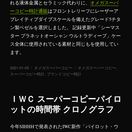
れる液体金属とセラミック代わりに、
オメガスーパ
ーコピー時計通販
はフロントレリーフにレーザーア
ブレイティブダイブスケールを備えたグレード5チタ
ン製ベゼルを選択しました。 記録更新中「シーマス
ター プラネットオーシャン ウルトラディープ」ケー
ス全体に使用されている素材と同じもを使用してい
ます。
投
2021-01-05
カ
オメガスーパーコピー
タ
オメガスーパーコピー
,
稿
スーパーコピー時計
テ
,
ブランドコピー時計
グ
日:
ゴ
リ
ー
ＩＷＣ スーパーコピーパイロ
ットの時間帯 クロノグラフ
今年SIHHHで発表されたIWC新作「パイロット・ウ