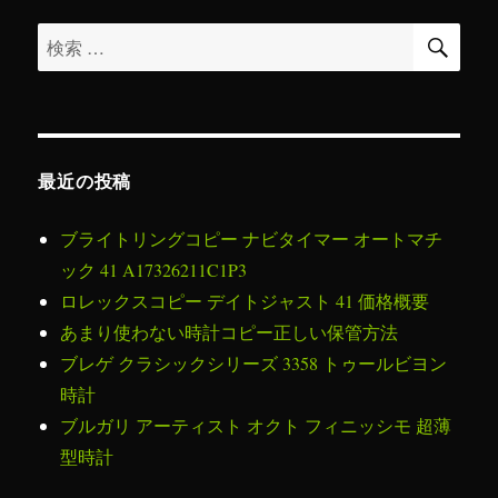
ナ
検
検
ビ
索
索
対
ゲ
象:
ー
最近の投稿
シ
ブライトリングコピー ナビタイマー オートマチ
ョ
ック 41 A17326211C1P3
ロレックスコピー デイトジャスト 41 価格概要
ン
あまり使わない時計コピー正しい保管方法
ブレゲ クラシックシリーズ 3358 トゥールビヨン
時計
ブルガリ アーティスト オクト フィニッシモ 超薄
型時計