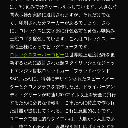
は、5つ刻みで分スケールを示しています。大きな時
間表示器が実際に適用されますが、それだけでな
く、印刷された分マーカーがあるでしょう。さら
に、ロレックスは文字盤に緑色名前と黄色お馴染み
王冠ロゴを配色しています。これはロレックス、一
貫性王様にとってビッグニュースです。
ロレックススーパーコピー
は世界陸上速度記録を更
新するために設計された超スタイリッシュなジェッ
トエンジン搭載ロケットカー「ブラッドハウンド
SSC」ために、特別にデザインされたスピードメー
ターとクロノグラフを製作しただ。ドライバーアン
ディ・グリーンが時速1,000マイル以上を安全に飛行
するために必要な情報を、こ車ために特注で作られ
た計器が提供してくれる。これは意図的なもです。
ユニークで個性的なダイアルは、大胆かつ大胆であ
り、枠にとらわれず、境界線を押し広げようとする