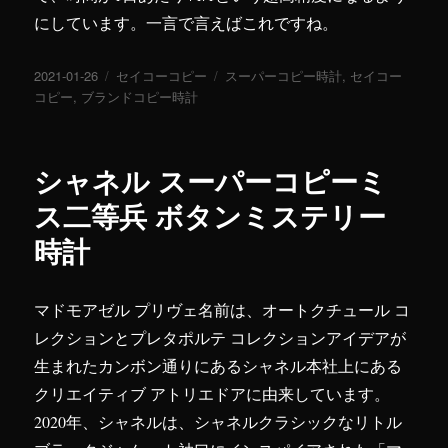
にしています。一言で言えばこれですね。
投
2021-01-26
カ
セイコーコピー
タ
スーパーコピー時計
,
セイコー
稿
コピー
,
ブランドコピー時計
テ
グ
日:
ゴ
リ
ー
シャネル スーパーコピーミ
ス二等兵 ボタンミステリー
時計
マドモアゼル プリヴェ名前は、オートクチュール コ
レクションとプレタポルテ コレクションアイデアが
生まれたカンボン通りにあるシャネル本社上にある
クリエイティブ アトリエドアに由来しています。
2020年、シャネルは、シャネルクラシックなリトル