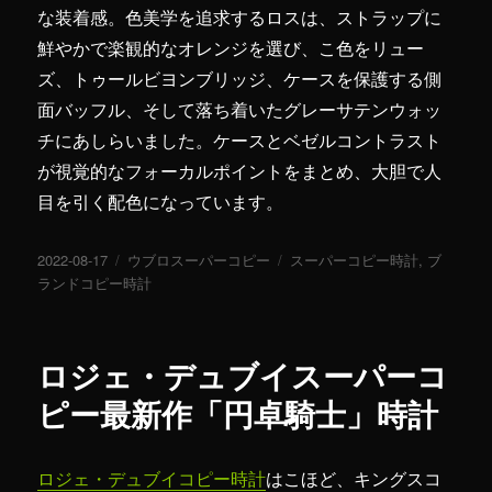
な装着感。色美学を追求するロスは、ストラップに
鮮やかで楽観的なオレンジを選び、こ色をリュー
ズ、トゥールビヨンブリッジ、ケースを保護する側
面バッフル、そして落ち着いたグレーサテンウォッ
チにあしらいました。ケースとベゼルコントラスト
が視覚的なフォーカルポイントをまとめ、大胆で人
目を引く配色になっています。
投
2022-08-17
カ
ウブロスーパーコピー
タ
スーパーコピー時計
,
ブ
稿
ランドコピー時計
テ
グ
日:
ゴ
リ
ー
ロジェ・デュブイスーパーコ
ピー最新作「円卓騎士」時計
ロジェ・デュブイコピー時計
はこほど、キングスコ