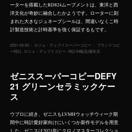
ーターを搭載したRD824ムーブメントは、東洋と西
洋文化が奇妙に融合したかようです。ローターに刻
まれた大きなジュネーブシールは、間違いなくこ時
計製造技術と計時基準を強く保証するもです。
投
2021-03-30
カ
ロジェ・デュブイスーパーコピー
タ
ブランドコピ
稿
ー時計
,
ロジェ・デュブイコピー
テ
,
時計(N級品)優良店
グ
日:
ゴ
リ
ー
ゼニススーパーコピーDEFY
21 グリーンセラミックケー
ス
ウブロに続き、ゼニスもLVMHウォッチウィーク期
間中に時計愛好家向けにいくつか新作モデルを用意
した。ゼニスは2021年にクロノマスターコレクショ