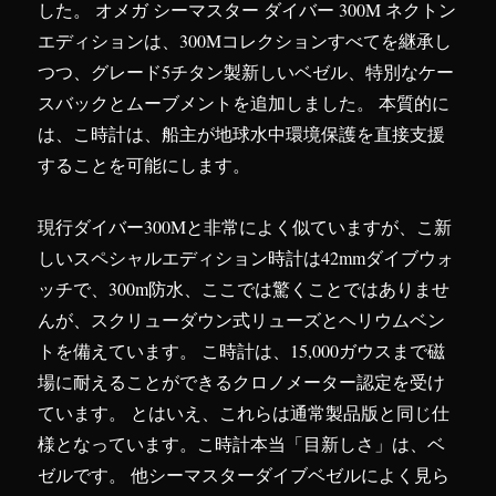
した。 オメガ シーマスター ダイバー 300M ネクトン
エディションは、300Mコレクションすべてを継承し
つつ、グレード5チタン製新しいベゼル、特別なケー
スバックとムーブメントを追加しました。 本質的に
は、こ時計は、船主が地球水中環境保護を直接支援
することを可能にします。
現行ダイバー300Mと非常によく似ていますが、こ新
しいスペシャルエディション時計は42mmダイブウォ
ッチで、300m防水、ここでは驚くことではありませ
んが、スクリューダウン式リューズとヘリウムベン
トを備えています。 こ時計は、15,000ガウスまで磁
場に耐えることができるクロノメーター認定を受け
ています。 とはいえ、これらは通常製品版と同じ仕
様となっています。こ時計本当「目新しさ」は、ベ
ゼルです。 他シーマスターダイブベゼルによく見ら