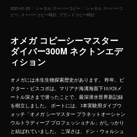
投
2021-01-23
カ
シャネル スーパーコピー
タ
シャネル スーパーコ
稿
ピー
,
スーパーコピー時計
テ
,
ブランドコピー時計
グ
日:
ゴ
リ
ー
オメガ コピーシーマスター
ダイバー300M ネクトンエデ
ィション
オメガには水生生物探索歴史があります。 昨年、ビ
クター・ビスコボは、マリアナ海溝海面下10,928メ
ートル深さまで潜ったことで、最深潜水世界新記録
を樹立しました。 ボートには、3本実験用ダイブウ
ォッチ「オメガ シーマスター プラネットオーシャン
ウルトラディープ プロフェッショナル」がしっかり
と結ばれていました。 こ深さは、ドン・ウォルシュ