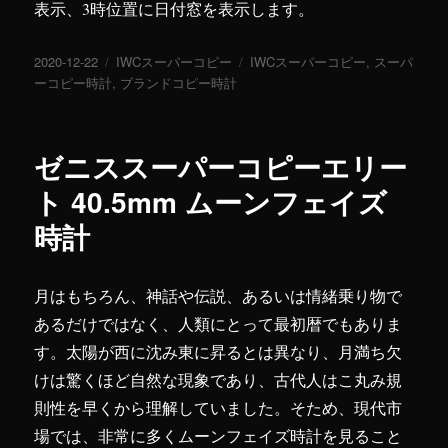
表示、3時位置に日付窓を表示します。
投
2020-12-22
カ
IWCスーパーコピー
タ
IWCスーパーコピー
,
スーパ
稿
ーコピー時計
,
テ
ブランドコピー時計
グ
日:
ゴ
リ
ー
ゼニススーパーコピーエリー
ト 40.5mm ムーンフェイズ
時計
月はもちろん、神話や伝説、あるいは情緒乗り物で
あるだけではなく、人類にとって最初暦でもありま
す。太陽が西に沈み東に昇るとは異なり、月満ち欠
けは驚くほど自然な現象であり、古代人はこ丸み規
則性を早くから理解していました。そため、現代市
場では、非常に多くムーンフェイズ時計を見ること